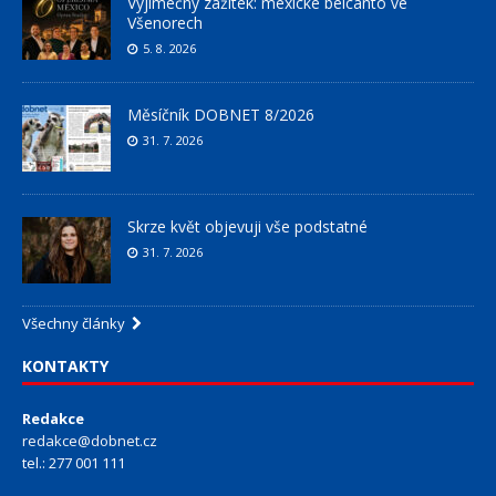
Výjimečný zážitek: mexické belcanto ve
Všenorech
5. 8. 2026
Měsíčník DOBNET 8/2026
31. 7. 2026
Skrze květ objevuji vše podstatné
31. 7. 2026
Všechny články
KONTAKTY
Redakce
redakce@dobnet.cz
tel.: 277 001 111