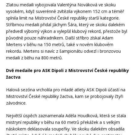
Zlatou medaili vybojovala Valentýna Nováková ve skoku
vysokém, když suverénně zvítězila výkonem 152 cm a téměř
splnila limit na Mistrovství České republiky starší kategorie.
Stříbrnou medaili přidal Jáchym Šára, který ve skoku dalekém
předvedl výborný výkon a vylepšil klubový rekord, přestože byl
původně pouze náhradníkem. Další stříbro získal Adam
Mertens v běhu na 150 metrů, také v novém klubovém
rekordu. Mertens si navíc z šampionátu odvezl i bronzovou
medaili z běhu na 800 metrů.
Dvě medaile pro ASK Dipoli z Mistrovství České republiky
žactva
Halová sezóna vrcholila pro mladé atlety ASK Dipoli účastí na
Mistrovství České republiky žactva, kam se probojovaly čtyři
závodnice.
Největší úspěch zaznamenala Adéla Houdková, která se stala
mistryní republiky v běhu na 60 metrů překážek a s velkým
náskokem deklasovala soupeřky. Ve skoku dalekém obsadila