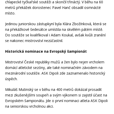
chlapecké tyčkařské soutěži a skončil třináctý. V běhu na 60
metrů překážek dorostenec Pavel Hanč obsadil osmnácté
místo.
Jedinou juniorskou zástupkyní byla Klára Zbožínková, která se
na překážkové šedesátce umístila na skvělém pátém místě.
Do soutěže se kvalifikoval i Adam Koukal, avšak kvůli zranění
se nakonec mistrovství nezúčastnil.
Historická nominace na Evropský šampionát
Mistrovství České republiky mužů a žen bylo nejen vrcholem
domácí atletické sezóny, ale také nominačním závodem na
mezinárodní soutěže. ASK Dipoli zde zaznamenalo historický
úspěch.
Mikuláš Mutinský se v běhu na 400 metrů dokázal prosadit
mezi zkušenějšími soupeři a svým výkonem si zajistil účast na
Evropském šampionátu. Jde o první nominaci atleta ASK Dipoli
na seniorskou vrcholnou akci.