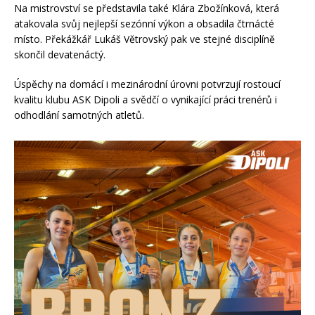
Na mistrovství se představila také Klára Zbožínková, která
atakovala svůj nejlepší sezónní výkon a obsadila čtrnácté
místo. Překážkář Lukáš Větrovský pak ve stejné disciplíně
skončil devatenáctý.
Úspěchy na domácí i mezinárodní úrovni potvrzují rostoucí
kvalitu klubu ASK Dipoli a svědčí o vynikající práci trenérů i
odhodlání samotných atletů.