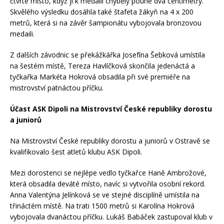
čtvrté místo, když jí k medaili chyběly pouhé dva centimetry.
Skvělého výsledku dosáhla také štafeta žákyň na 4 x 200
metrů, která si na závěr šampionátu vybojovala bronzovou
medaili.
Z dalších závodnic se překážkářka Josefína Šebková umístila
na šestém místě, Tereza Havlíčková skončila jedenáctá a
tyčkařka Markéta Hokrová obsadila při své premiéře na
mistrovství patnáctou příčku.
Účast ASK Dipoli na Mistrovství České republiky dorostu
a juniorů
Na Mistrovství České republiky dorostu a juniorů v Ostravě se
kvalifikovalo šest atletů klubu ASK Dipoli.
Mezi dorostenci se nejlépe vedlo tyčkařce Haně Ambrožové,
která obsadila deváté místo, navíc si vytvořila osobní rekord.
Anna Valentýna Jelínková se ve stejné disciplíně umístila na
třináctém místě. Na trati 1500 metrů si Karolína Hokrová
vybojovala dvanáctou příčku. Lukáš Babáček zastupoval klub v