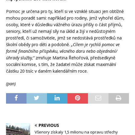
Pomoc je určena pro ty, kteří si ve vzniklé situaci jen obtížně
mohou poradit sami: například pro rodiny, jimž vyhořel dům,
osoby, které v důsledku vážného úrazu přišly o část příjmů,
seniory, kteří už nemají síly na úklid a žijí v nedůstojném
prostředí, či samoživitele, jimž se nedostává prostředků na
školní obědy pro děti a podobně.
„Cílem je rychlá pomoc ve
formě finančního příspěvku, věcného daru nebo objednání/
úhrady služby,“
zmiňuje Martina Řehořová, předsedkyně
sociální komise, s tím, že žadatel může získat maximální
částku 20 tisíc v daném kalendářním roce.
(pan)
PREVIOUS
Všenory získaly 1,5 milionu na opravu střechy