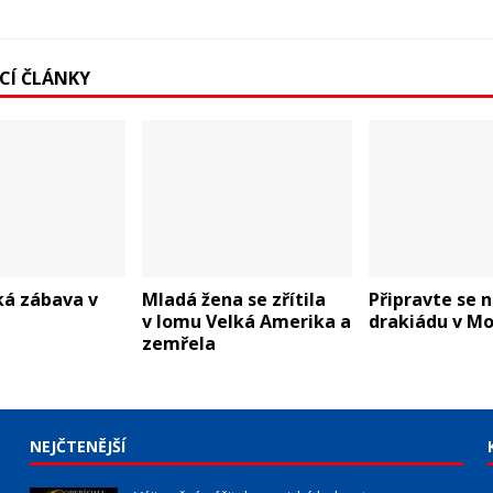
ÍCÍ ČLÁNKY
ká zábava v
Mladá žena se zřítila
Připravte se 
v lomu Velká Amerika a
drakiádu v Mo
zemřela
NEJČTENĚJŠÍ