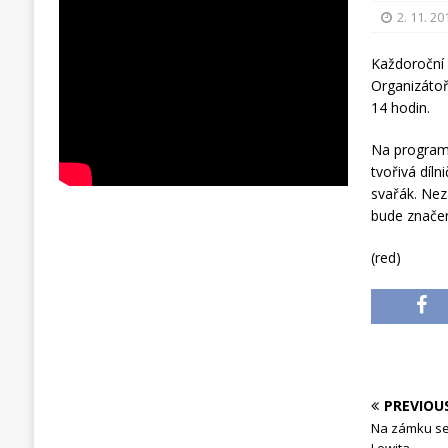
2. 11. 20
Každoroční 
Organizátoř
14 hodin.
Na programu
tvořivá díl
svařák. Neza
bude značen
(red)
PREVIOU
Na zámku se