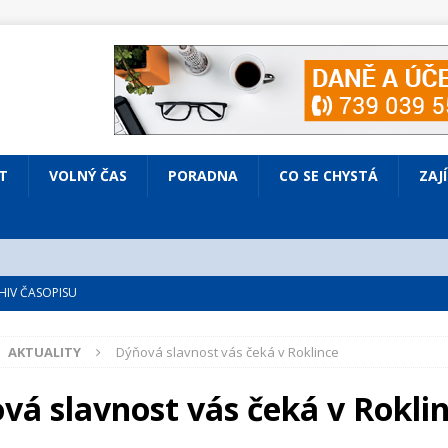
T
VOLNÝ ČAS
PORADNA
CO SE CHYSTÁ
ZAJ
IV ČASOPISU
é
ZAJÍMAVÍ LIDÉ
AKTUALITY
Dýňová slavnost vás čeká v Roklince
VOLNÝ ČAS
bsazená Prodaná nevěsta
KULTURA
vá slavnost vás čeká v Rokli
nto ve Všenorech
KULTURA