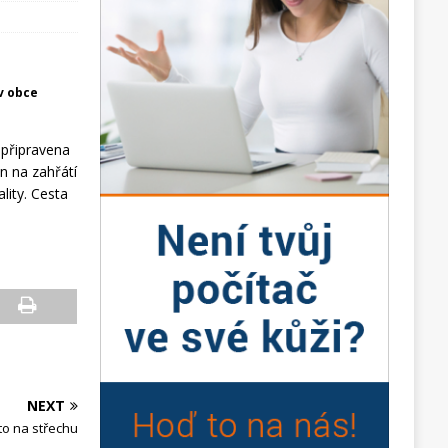
v obce
 připravena
en na zahřátí
lity. Cesta
NEXT
to na střechu