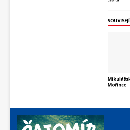
Lewita
SOUVISEJ
Mikulášs
Mořince