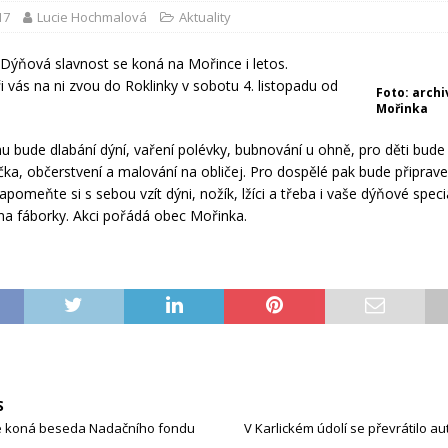
17
Lucie Hochmalová
Aktuality
Dýňová slavnost se koná na Mořince i letos.
i vás na ni zvou do Roklinky v sobotu 4. listopadu od
Foto: archi
Mořinka
 bude dlabání dýní, vaření polévky, bubnování u ohně, pro děti bude
nička, občerstvení a malování na obličej. Pro dospělé pak bude připrav
pomeňte si s sebou vzít dýni, nožík, lžíci a třeba i vaše dýňové specia
a fáborky. Akci pořádá obec Mořinka.
S
 koná beseda Nadačního fondu
V Karlickém údolí se převrátilo au