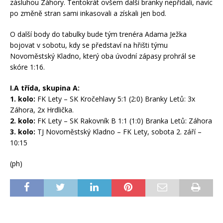
zásluhou Záhory. Tentokrát ovšem další branky nepřidali, navíc
po změně stran sami inkasovali a získali jen bod.
O další body do tabulky bude tým trenéra Adama Ježka
bojovat v sobotu, kdy se představí na hřišti týmu
Novoměstský Kladno, který oba úvodní zápasy prohrál se
skóre 1:16.
I.A třída, skupina A:
1. kolo:
FK Lety – SK Kročehlavy 5:1 (2:0) Branky Letů: 3x
Záhora, 2x Hrdlička.
2. kolo:
FK Lety – SK Rakovník B 1:1 (1:0) Branka Letů: Záhora
3. kolo:
TJ Novoměstský Kladno – FK Lety, sobota 2. září –
10:15
(ph)