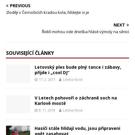
PREVIOUS
Zloději v Černošicích kradou kola, hlídejte si je
NEXT
Řidiči mohou ode dneška hlásit výmoly na silnici
SOUVISEJÍCÍ ČLÁNKY
Letovský ples bude plný tance i zábavy,
přijde i „cool DJ“
17. 2. 2017
Liběna Nová
V Letech pohovoří o záchraně soch na
Karlově mostě
8. 11. 2018
Liběna Nová
Hasiči stále hlídají vodu, jsou připraveni
opět zasahovat