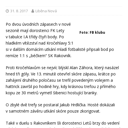
31. 8. 2017
Liběna Nová
Po dvou úvodních zápasech v nové
sezoně mají dorostenci FK Lety
Foto: FB klubu
v tabulce I.A třídy čtyři body. Po
hladkém vítězství nad Kročehlavy 5:1
si v dalším domácím utkání mladí fotbalisté připsali bod po
remíze 1:1 s „béčkem“ SK Rakovník.
Proti Kročehlavům se nejvíc blýskl Alan Záhora, který nasázel
hned tři góly. Ve 13. minutě otevřel skóre zápasu, krátce po
zahájení druhého poločasu se trefil povedeným volejem a
hattrick završil po hodině hry, kdy krásnou trefou z přímého
kopu ze 30 metrů vymetl šibenici hostující branky.
O zbylé dvě trefy se postaral Jakub Hrdlička. Hosté dokázali
v samotném závěru utkání skóre pouze zkorigovat.
Také v duelu s Rakovníkem šli dorostenci Letů brzy do vedení