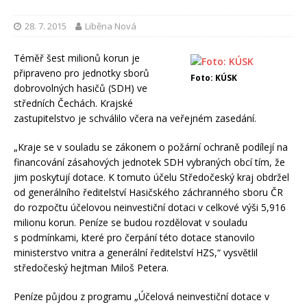
28. 7. 2015
Liběna Nová
Téměř šest milionů korun je
připraveno pro jednotky sborů
Foto: KÚSK
dobrovolných hasičů (SDH) ve
středních Čechách. Krajské
zastupitelstvo je schválilo včera na veřejném zasedání.
„Kraje se v souladu se zákonem o požární ochraně podílejí na
financování zásahových jednotek SDH vybraných obcí tím, že
jim poskytují dotace. K tomuto účelu Středočeský kraj obdržel
od generálního ředitelství Hasičského záchranného sboru ČR
do rozpočtu účelovou neinvestiční dotaci v celkové výši 5,916
milionu korun. Peníze se budou rozdělovat v souladu
s podmínkami, které pro čerpání této dotace stanovilo
ministerstvo vnitra a generální ředitelství HZS,“ vysvětlil
středočeský hejtman Miloš Petera.
Peníze půjdou z programu „Účelová neinvestiční dotace v