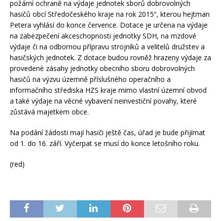
požární ochraně na výdaje jednotek sborů dobrovolných
hasičů obcí Středočeského kraje na rok 2015“, kterou hejtman
Petera vyhlásí do konce července. Dotace je určena na výdaje
na zabezpečení akceschopnosti jednotky SDH, na mzdové
výdaje či na odbornou přípravu strojníků a velitelů družstev a
hasičských jednotek. Z dotace budou rovněž hrazeny výdaje za
provedené zásahy jednotky obecního sboru dobrovolných
hasičů na výzvu územně příslušného operačního a
informačního střediska HZS kraje mimo vlastní územní obvod
a také výdaje na věcné vybavení neinvestiční povahy, které
zůstává majetkem obce.
Na podání žádosti mají hasiči ještě čas, úřad je bude přijímat
od 1. do 16. září. Vyčerpat se musí do konce letošního roku.
(red)