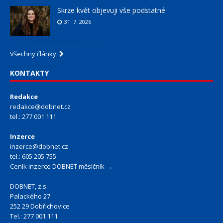
Skrze květ objevuji vše podstatné
31. 7. 2026
Všechny články
KONTAKTY
Redakce
redakce@dobnet.cz
tel.: 277 001 111
Inzerce
inzerce@dobnet.cz
tel.: 605 205 755
Ceník inzerce DOBNET měsíčník →
DOBNET, z.s.
Palackého 27
252 29 Dobřichovice
Tel.: 277 001 111