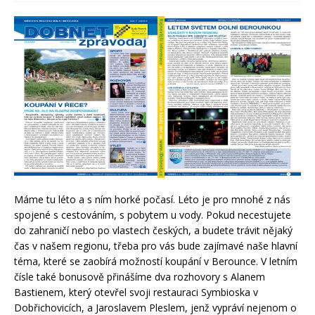
Máme tu léto a s ním horké počasí. Léto je pro mnohé z nás
spojené s cestováním, s pobytem u vody. Pokud necestujete
do zahraničí nebo po vlastech českých, a budete trávit nějaký
čas v našem regionu, třeba pro vás bude zajímavé naše hlavní
téma, které se zaobírá možností koupání v Berounce. V letním
čísle také bonusově přinášíme dva rozhovory s Alanem
Bastienem, který otevřel svoji restauraci Symbioska v
Dobřichovicích, a Jaroslavem Pleslem, jenž vypráví nejenom o