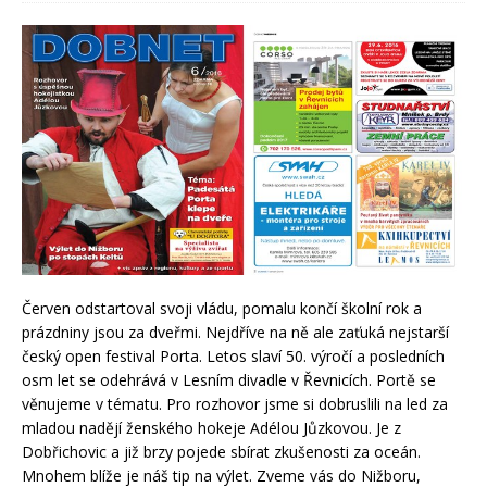
Červen odstartoval svoji vládu, pomalu končí školní rok a
prázdniny jsou za dveřmi. Nejdříve na ně ale zaťuká nejstarší
český open festival Porta. Letos slaví 50. výročí a posledních
osm let se odehrává v Lesním divadle v Řevnicích. Portě se
věnujeme v tématu. Pro rozhovor jsme si dobruslili na led za
mladou nadějí ženského hokeje Adélou Jůzkovou. Je z
Dobřichovic a již brzy pojede sbírat zkušenosti za oceán.
Mnohem blíže je náš tip na výlet. Zveme vás do Nižboru,