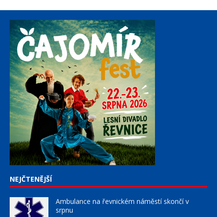
NEJČTENĚJŠÍ
Ambulance na řevnickém náměstí skončí v
srpnu