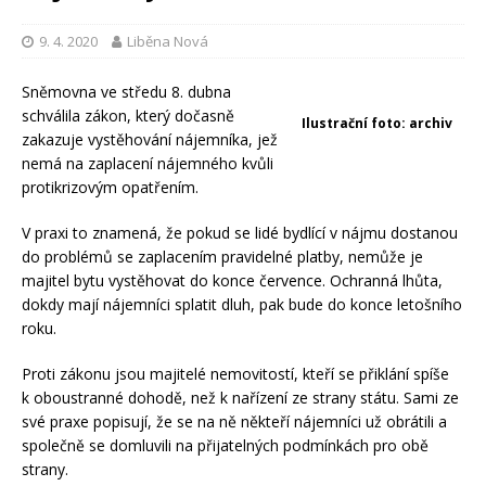
9. 4. 2020
Liběna Nová
Sněmovna ve středu 8. dubna
schválila zákon, který dočasně
Ilustrační foto: archiv
zakazuje vystěhování nájemníka, jež
nemá na zaplacení nájemného kvůli
protikrizovým opatřením.
V praxi to znamená, že pokud se lidé bydlící v nájmu dostanou
do problémů se zaplacením pravidelné platby, nemůže je
majitel bytu vystěhovat do konce července. Ochranná lhůta,
dokdy mají nájemníci splatit dluh, pak bude do konce letošního
roku.
Proti zákonu jsou majitelé nemovitostí, kteří se přiklání spíše
k oboustranné dohodě, než k nařízení ze strany státu. Sami ze
své praxe popisují, že se na ně někteří nájemníci už obrátili a
společně se domluvili na přijatelných podmínkách pro obě
strany.