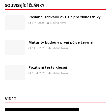
SOUVISEJÍCÍ ČLÁNKY
Poslanci schválili 25 tisíc pro živnostníky
8. 4. 2020
Liběna Nová
Maturity budou v první půlce června
13. 5. 2020
Liběna Nová
Pozitivní testy klesají
15. 4. 2020
Liběna Nová
VIDEO