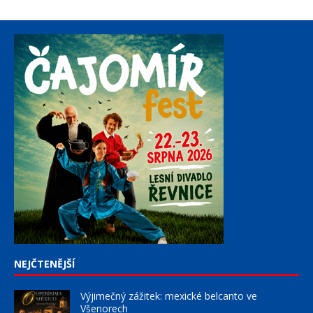
NEJČTENĚJŠÍ
Výjimečný zážitek: mexické belcanto ve
Všenorech