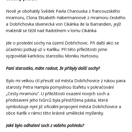
Nově je obohatily Svědek Pavla Charouska z francouzského
mramoru, Clona Elisabeth Habermannové z mramoru českého
a Dobřichovka slivenecká von Cikánka de la Barrandien, jejíž
materiál se těžil nad Radotínem v lomu Cikánka.
Jde o poslední sochy na území Dobřichovic. Při další akci se
účastníci potkají už v Karlíku. Při této příležitosti jsme
vyzpovídali karlickou starostku Moniku Hurtovou.
Paní starostko, máte radost, že přibyly další sochy?
Bylo mi velkou ctí převzít od města Dobřichovice z rukou pana
starosty Petra Hampla pomyslnou štafetu v pokračování
„Cesty mramoru“. U příležitosti osazení nových soch a
představení jeho tvůrců byla přestřižena páska, která
symbolizuje nyní již oficiální propojení města Dobřichovice a
obce Karlík v rámci této krásné umělecké myšlenky.
Jaké bylo odhalení soch z vašeho pohledu?