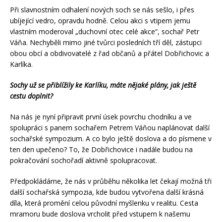
Při slavnostním odhalení nových soch se nás sešlo, i přes
ubíjející vedro, opravdu hodně. Celou akci s vtipem jemu
vlastním moderoval „duchovní otec celé akce“, sochař Petr
Váňa. Nechyběli mimo jiné tvůrci posledních tří děl, zástupci
obou obcí a obdivovatelé z řad občanů a přátel Dobřichovic a
Karlíka.
Sochy už se přiblížily ke Karlíku, máte nějaké plány, jak ještě
cestu doplnit?
Na nás je nyní připravit první úsek povrchu chodníku a ve
spolupráci s panem sochařem Petrem Váňou naplánovat další
sochařské sympozium. A co bylo ještě doslova a do písmene v
ten den upečeno? To, že Dobřichovice i nadále budou na
pokračování sochořadí aktivně spolupracovat.
Předpokládáme, že nás v průběhu několika let čekají možná tři
další sochařská sympozia, kde budou vytvořena další krásná
díla, která promění celou původní myšlenku v realitu. Cesta
mramoru bude doslova vrcholit před vstupem k našemu