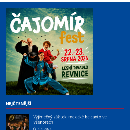
NEJČTENĚJŠÍ
Výjimečný zážitek: mexické belcanto ve
Všenorech
5. 8. 2026