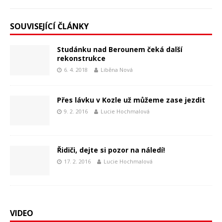
SOUVISEJÍCÍ ČLÁNKY
Studánku nad Berounem čeká další
rekonstrukce
6. 4. 2018
Liběna Nová
Přes lávku v Kozle už můžeme zase jezdit
9. 2. 2016
Lucie Hochmalová
Řidiči, dejte si pozor na náledí!
17. 2. 2016
Lucie Hochmalová
VIDEO