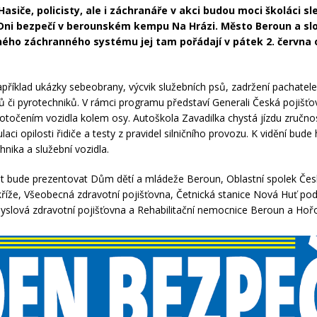
asiče, policisty, ale i záchranáře v akci budou moci školáci s
Dni bezpečí v berounském kempu Na Hrázi. Město Beroun a sl
ého záchranného systému jej tam pořádají v pátek 2. června 
například ukázky sebeobrany, výcvik služebních psů, zadržení pachatel
ů či pyrotechniků. V rámci programu představí Generali Česká pojišť
 otočením vozidla kolem osy. Autoškola Zavadilka chystá jízdu zručnos
laci opilosti řidiče a testy z pravidel silničního provozu. K vidění bude 
chnika a služební vozidla.
t bude prezentovat Dům dětí a mládeže Beroun, Oblastní spolek Če
říže, Všeobecná zdravotní pojišťovna, Četnická stanice Nová Huť po
slová zdravotní pojišťovna a Rehabilitační nemocnice Beroun a Hořo