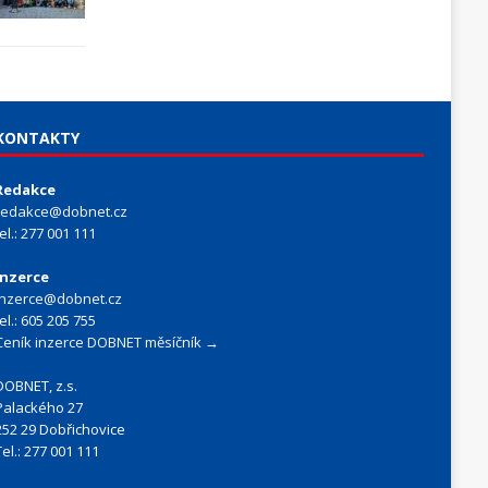
KONTAKTY
Redakce
redakce@dobnet.cz
tel.: 277 001 111
Inzerce
inzerce@dobnet.cz
tel.: 605 205 755
Ceník inzerce DOBNET měsíčník →
DOBNET, z.s.
Palackého 27
252 29 Dobřichovice
Tel.: 277 001 111