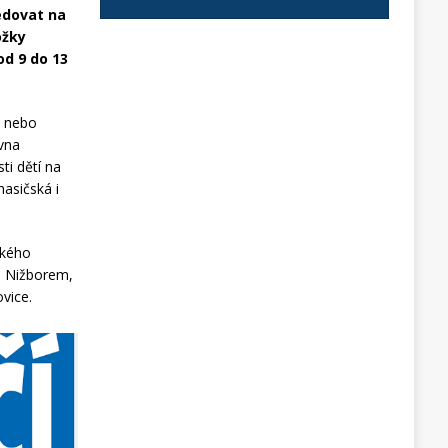
ledovat na
ožky
od 9 do 13
e nebo
ovna
ti dětí na
hasičská i
ského
d Nižborem,
vice.