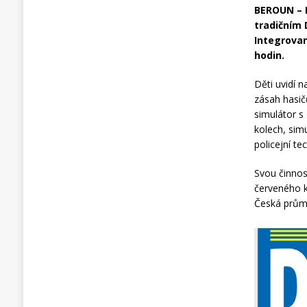
BEROUN – H
tradičním 
Integrovan
hodin.
Děti uvidí 
zásah hasič
simulátor s
kolech, simu
policejní te
Svou činnos
červeného k
Česká průmy