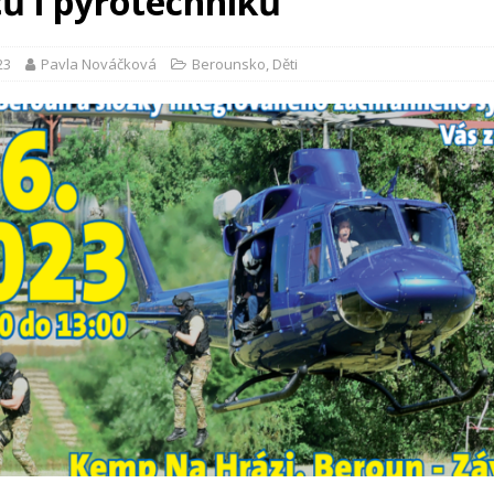
čů i pyrotechniků
23
Pavla Nováčková
Berounsko
,
Děti