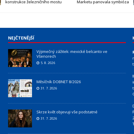
konstrukce železničního mostu
Marketu panovala symbióza
NEJČTENĚJŠÍ
Výjimečný zážitek: mexické belcanto ve
Všenorech
5. 8. 2026
Měsíčník DOBNET 8/2026
31. 7. 2026
Skrze květ objevuji vše podstatné
31. 7. 2026