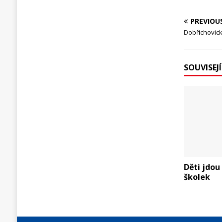
PREVIOU
Dobřichovický
SOUVISEJ
Děti jdou
školek