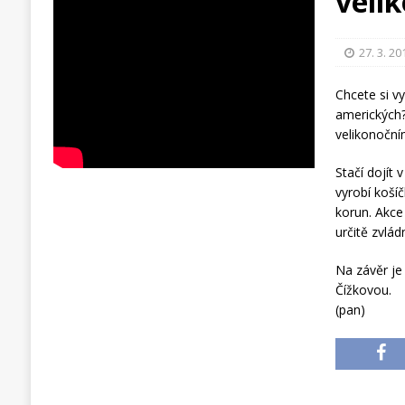
veli
27. 3. 20
Chcete si v
amerických?
velikonoční
Stačí dojít
vyrobí koší
korun. Akce
určitě zvlád
Na závěr je
Čížkovou.
(pan)