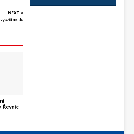
NEXT
 využití medu
ní
a Řevnic