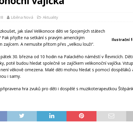
konoční vajíčka
18
Liběna Nová
Aktuality
yzkoušet, jak slaví Velikonoce děti ve Spojených státech
 Pak přijďte na setkání s pravým americkým
Ilustrační 
m zajícem. A nemusíte přitom přes „velkou louži“.
 v pátek 30. března od 10 hodin na Palackého náměstí v Řevnicích. Děti
čky, poté budou hledat společně se zajíčkem velikonoční vajíčka. Vstu
 není věkově omezena. Malé děti mohou hledat s pomocí dospěláků a
nou i samy.
 připravena hra zvuků pro děti i dospělé s muzikoterapeutkou Štěpán