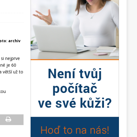
foto: archiv
 si nejprve
pné je 60
 větší už to
kou