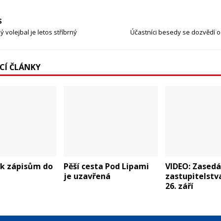
S
 volejbal je letos stříbrný
Účastníci besedy se dozvědí o
ÍCÍ ČLÁNKY
 k zápisům do
Pěší cesta Pod Lipami
VIDEO: Zasedá
je uzavřená
zastupitelstv
26. září