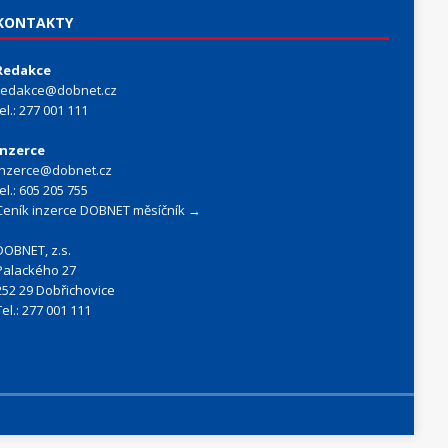
KONTAKTY
Redakce
redakce@dobnet.cz
tel.: 277 001 111
Inzerce
inzerce@dobnet.cz
tel.: 605 205 755
Ceník inzerce DOBNET měsíčník →
DOBNET, z.s.
Palackého 27
252 29 Dobřichovice
Tel.: 277 001 111