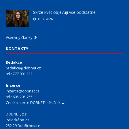
Skrze květ objevuji vše podstatné
31. 7. 2026
Všechny články
KONTAKTY
Redakce
redakce@dobnet.cz
tel.: 277 001 111
Inzerce
inzerce@dobnet.cz
tel.: 605 205 755
Ceník inzerce DOBNET měsíčník →
DOBNET, z.s.
Palackého 27
252 29 Dobřichovice