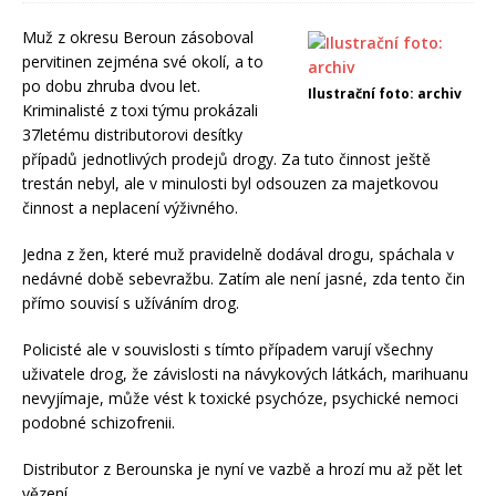
Muž z okresu Beroun zásoboval
pervitinen zejména své okolí, a to
po dobu zhruba dvou let.
Ilustrační foto: archiv
Kriminalisté z toxi týmu prokázali
37letému distributorovi desítky
případů jednotlivých prodejů drogy. Za tuto činnost ještě
trestán nebyl, ale v minulosti byl odsouzen za majetkovou
činnost a neplacení výživného.
Jedna z žen, které muž pravidelně dodával drogu, spáchala v
nedávné době sebevražbu. Zatím ale není jasné, zda tento čin
přímo souvisí s užíváním drog.
Policisté ale v souvislosti s tímto případem varují všechny
uživatele drog, že závislosti na návykových látkách, marihuanu
nevyjímaje, může vést k toxické psychóze, psychické nemoci
podobné schizofrenii.
Distributor z Berounska je nyní ve vazbě a hrozí mu až pět let
vězení.