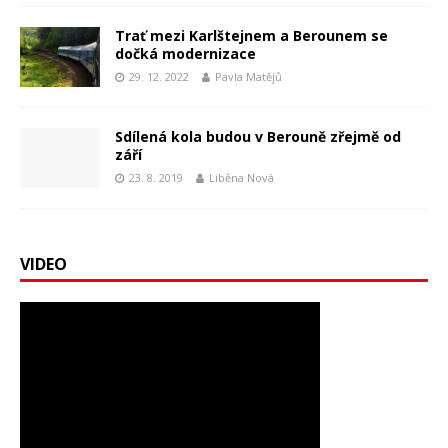
Trať mezi Karlštejnem a Berounem se
dočká modernizace
29. 12. 2022
Pavla Matějů
Sdílená kola budou v Berouně zřejmě od
září
23. 8. 2019
Liběna Nová
VIDEO