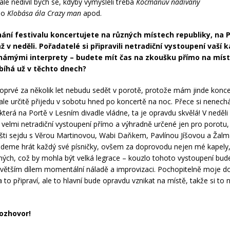
ale nedivil bych se, kdyby vymysleli třeba
Kocmanův nadívaný
bo
Klobása a´la Crazy man
apod.
ní festivalu koncertujete na různých místech republiky, na 
ž v neděli. Pořadatelé si připravili netradiční vystoupení vaší k
námými interprety – budete mít čas na zkoušku přímo na míst
bíhá už v těchto dnech?
oprvé za několik let nebudu sedět v porotě, protože mám jinde konce
 ale určitě přijedu v sobotu hned po koncertě na noc. Přece si nenechá
která na Portě v Lesním divadle vládne, ta je opravdu skvělá! V neděl
velmi netradiční vystoupení přímo a výhradně určené jen pro porotu,
šti sejdu s Věrou Martinovou, Wabi Daňkem, Pavlínou Jíšovou a Žal
deme hrát každý své písničky, ovšem za doprovodu nejen mé kapely, 
ných, což by mohla být velká legrace – kouzlo tohoto vystoupení bu
větším dílem momentální náladě a improvizaci. Pochopitelně moje 
 to připraví, ale to hlavní bude opravdu vznikat na místě, takže si to
rozhovor!