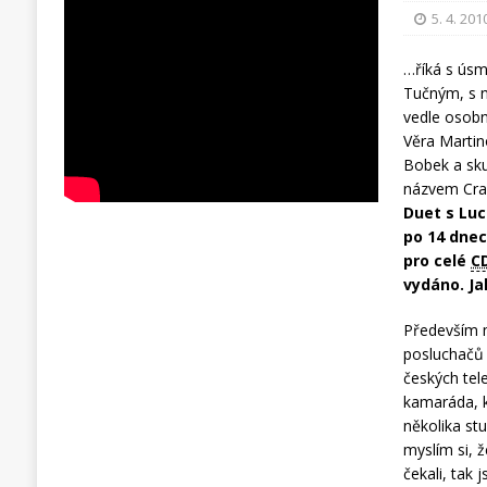
5. 4. 201
…říká s úsm
Tučným, s n
vedle osobn
Věra Martin
Bobek a sku
názvem Craz
Duet s Lu
po 14 dnec
pro celé
C
vydáno. Ja
Především má
posluchačů 
českých tel
kamaráda, k
několika st
myslím si, 
čekali, tak 