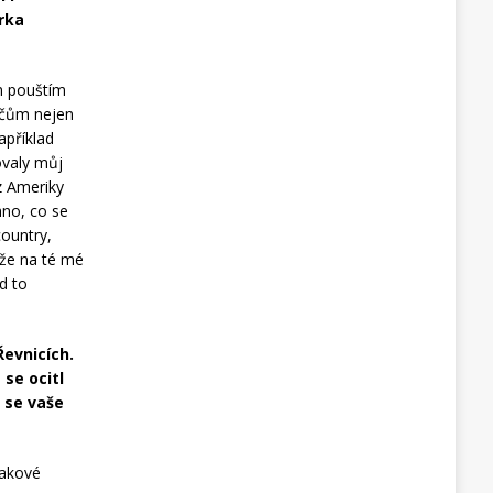
írka
am pouštím
ačům nejen
apříklad
ovaly můj
z Ameriky
hno, co se
country,
že na té mé
d to
Řevnicích.
se ocitl
 se vaše
takové