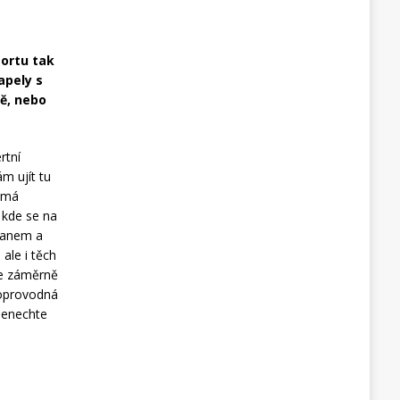
Portu tak
apely s
ě, nebo
rtní
m ujít tu
i má
 kde se na
manem a
ale i těch
de záměrně
doprovodná
 nenechte