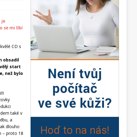
skvělé CD s
 obsadil
vělý start
e, než bylo
sti
zovky
odukci
ádem také v
udbu, a
tak dlouho
em – proto 18