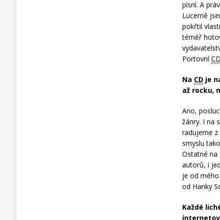
písní. A pr
Lucerně js
pokřtil vla
téměř hotov
vydavatelst
Portovní
C
Na
CD
je n
až rocku, 
Ano, posluch
žánry. I na
radujeme z t
smyslu tako
Ostatně na 
autorů, i j
je od mého 
od Hanky So
Každé lich
internetov