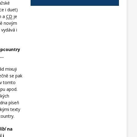
ažské
 i duet)
ám a
CD
je
lně novým
 vydává i
opcountry
u…
ád mixuji
lečně se pak
 v tomto
opu apod.
ských
edna píseň
kými texty
country.
líbí
na
 i