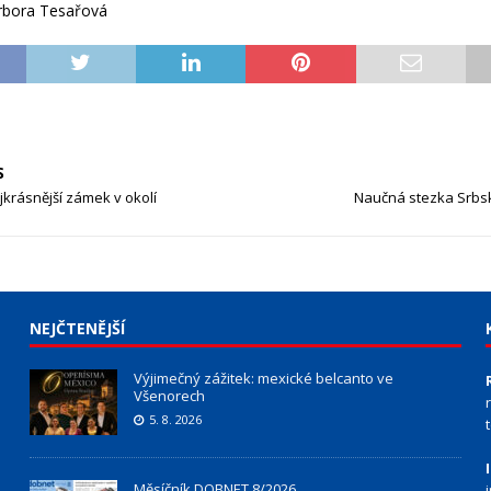
arbora Tesařová
S
jkrásnější zámek v okolí
Naučná stezka Srbsk
NEJČTENĚJŠÍ
Výjimečný zážitek: mexické belcanto ve
Všenorech
5. 8. 2026
Měsíčník DOBNET 8/2026