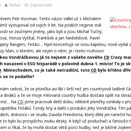
0
Stefan
Zajímaví lidé
ěvem Petr Kocman. Tento názor sdílel už s Michalem
ímž vystupoval od svých 9 let. Na pódiích nejprve stál
ostí se zvučnými jmény, jako byli a jsou Michal Tučný,
ová, Honza Vyčítal, František a Jan Nedvědové, Pavel
piny Rangers, Fešáci… Nyní koncertuje se svou kapelou, nově vydal 
y Man, o kterém, ale nejen o něm, je i tento rozhovor
ckou Vondráčkovou Já to nejsem z vašeho nového
CD
Crazy man
h nasazení v ESO hitparádě v polovině dubna 1. místo! To je sk
D
. Mimochodem, co je také netradiční, toto
CD
bylo křtěno dřív
k se to podařilo?
m radost, že se písnička asi líbí i širší než jen countryově laděné čá
a diváků a že se moje milovaná country hudba dostala opět na obra
evizí… Na
CD
jsme pracovali delší dobu, některé písničky vznikaly v pr
apelníka Fešáků Tondy Kny a další v produkci Jirky Vondráčka. Tím p
udiích, dokonce i ve studiu Davida Freedoma, který dělá jen taneční h
že to bylo ku prospěchu zvuku desky. A když už posluchači a fanoušci 
jsem si říkal, že by mohli dostat větší porci hudby, než je běžně zvyk