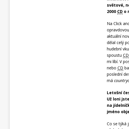
světové, n
2000
CD
o 
Na Click an
opravdovou 
aktuální no
dělal celý 
hudební vku
spoustu
CD
mi líbí. V p
nebo
CD
ba
poslední de
má
country
Letošní če
Už loni js
na jídelní
jméno obje
Co se týká 