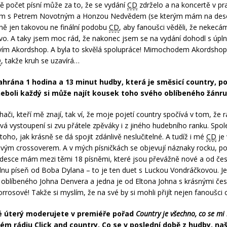
ávě počet písní může za to, že se vydání
CD
zdrželo a na koncertě v pr
em s Petrem Novotným a Honzou Nedvědem (se kterým mám na desce
stně jen takovou ne finální podobu
CD
, aby fanoušci věděli, že nekec
o. A taky jsem moc rád, že nakonec jsem se na vydání dohodl s úp
vím Akordshop. A byla to skvělá spolupráce! Mimochodem Akordshop
D
, takže kruh se uzavírá…
ahrána 1 hodina a 13 minut hudby, která je směsicí country, p
neboli každý si může najít kousek toho svého oblíbeného žánr
ači, kteří mě znají, tak ví, že moje pojetí country spočívá v tom, že r
 svá vystoupení si zvu přátele zpěváky i z jiného hudebního ranku. Spo
oho, jak krásně se dá spojit zdánlivě neslučitelné. A tudíž i mé
CD
je
vým crossoverem. A v mých písničkách se objevují náznaky rocku, p
desce mám mezi těmi 18 písněmi, které jsou převážně nové a od če
ednu píseň od Boba Dylana – to je ten duet s Luckou Vondráčkovou. J
oblíbeného Johna Denvera a jedna je od Eltona Johna s krásnými čes
rrosové! Takže si myslím, že na své by si mohli přijít nejen fanoušci 
é úterý moderujete v premiéře pořad
Country je všechno, co se mi 
ém rádiu Click and country. Co se v poslední době z hudby, naší