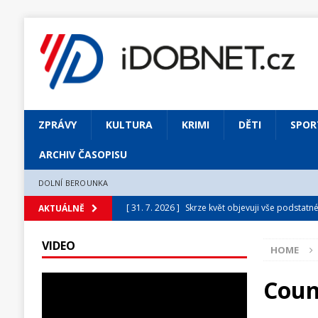
ZPRÁVY
KULTURA
KRIMI
DĚTI
SPOR
ARCHIV ČASOPISU
DOLNÍ BEROUNKA
[ 31. 7. 2026 ]
Skrze květ objevuji vše podstatn
AKTUÁLNĚ
[ 31. 7. 2026 ]
Jednou Slavoj, vždycky Slavoj!
VIDEO
HOME
[ 31. 7. 2026 ]
Zámek Liteň rozezní hvězdně o
[ 5. 8. 2026 ]
Výjimečný zážitek: mexické belca
Count
[ 31. 7. 2026 ]
Měsíčník DOBNET 8/2026
ARCH