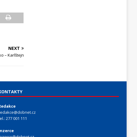
NEXT
o – Karlštejn
KONTAKTY
Redakce
redakce@dobnet.cz
tel.: 277 001 111
Inzerce
inzerce@dobnet.cz