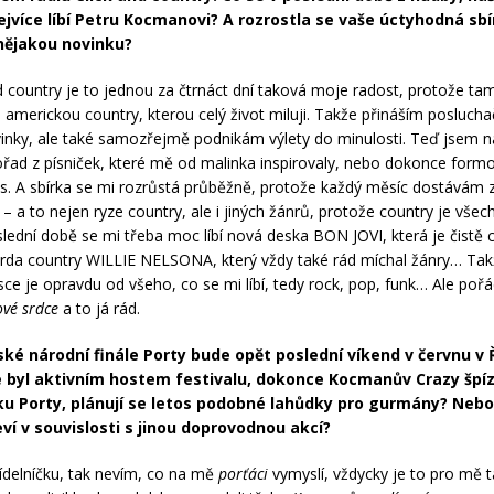
ejvíce líbí Petru Kocmanovi? A rozrostla se vaše úctyhodná sb
nějakou novinku?
d country je to jednou za čtrnáct dní taková moje radost, protože t
americkou country, kterou celý život miluji. Takže přináším posluch
vinky, ale také samozřejmě podnikám výlety do minulosti. Teď jsem n
pořad z písniček, které mě od malinka inspirovaly, nebo dokonce form
s. A sbírka se mi rozrůstá průběžně, protože každý měsíc dostávám 
– a to nejen ryze country, ale i jiných žánrů, protože country je všec
oslední době se mi třeba moc líbí nová deska BON JOVI, která je čistě 
rda country WILLIE NELSONA, který vždy také rád míchal žánry… Tak
sce je opravdu od všeho, co se mi líbí, tedy rock, pop, funk… Ale pořá
ové srdce
a to já rád.
ské národní finále Porty bude opět poslední víkend v červnu v 
te byl aktivním hostem festivalu, dokonce Kocmanův Crazy špíz 
čku Porty, plánují se letos podobné lahůdky pro gurmány? Nebo
ví v souvislosti s jinou doprovodnou akcí?
jídelníčku, tak nevím, co na mě
porťáci
vymyslí, vždycky je to pro mě 