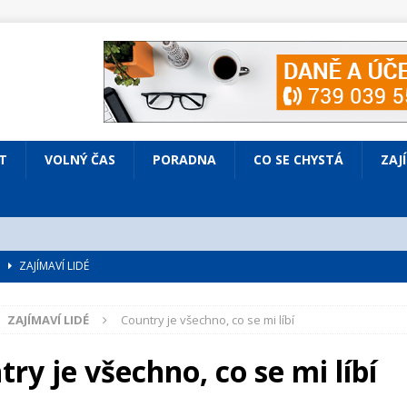
T
VOLNÝ ČAS
PORADNA
CO SE CHYSTÁ
ZAJ
é
ZAJÍMAVÍ LIDÉ
VOLNÝ ČAS
ZAJÍMAVÍ LIDÉ
Country je všechno, co se mi líbí
bsazená Prodaná nevěsta
KULTURA
nto ve Všenorech
KULTURA
ry je všechno, co se mi líbí
IV ČASOPISU