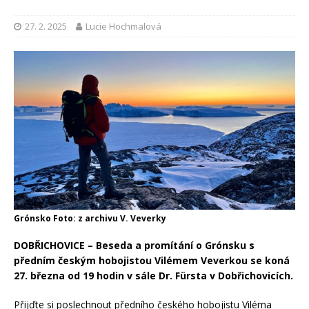
27. 2. 2025
Lucie Hochmalová
Grónsko Foto: z archivu V. Veverky
DOBŘICHOVICE –
Beseda a promítání o Grónsku s
předním českým hobojistou Vilémem Veverkou se koná
27. března od 19 hodin v sále Dr. Fürsta v Dobřichovicích.
Přijďte si poslechnout předního českého hobojistu Viléma