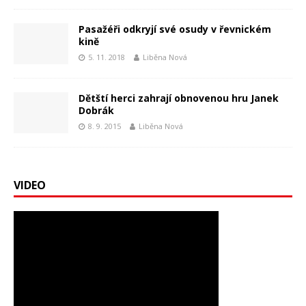
Pasažéři odkryjí své osudy v řevnickém
kině
5. 11. 2018
Liběna Nová
Dětští herci zahrají obnovenou hru Janek
Dobrák
8. 9. 2015
Liběna Nová
VIDEO