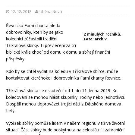
12. 12. 2018
Liběna Nová
Řevnická Farní charita hledá
dobrovolníky, kteří by se jako
Z minulých ročníků.
koledníci zúčastnili tradiční
Foto: archiv
Tříkrálové sbírky. Ti převlečení za tři
biblické krále chodí od domu k domu a sbírají finanční
příspěvky.
Kdo by se chtěl vydat na koledu v Tříkrálové sbírce, může
kontaktovat kteréhokoli dobrovolníka Farní charity Řevnice.
Tříkrálová sbírka se uskuteční od 1. do 11. ledna 2019. Ke
koledování se mohou hlásit skupinky, rodiny nebo jednotlivci.
Dospělí mohou doprovázet trojici dětí z Dětského domova
Lety.
Výtěžek sbírky pomůže lidem v našem regionu v tíživé životní
situaci. Část sbírky bude poskytnuta na celostátní i zahraniční