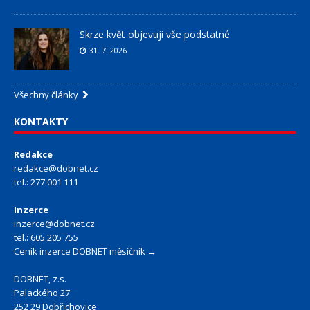
Skrze květ objevuji vše podstatné
31. 7. 2026
Všechny články
KONTAKTY
Redakce
redakce@dobnet.cz
tel.: 277 001 111
Inzerce
inzerce@dobnet.cz
tel.: 605 205 755
Ceník inzerce DOBNET měsíčník →
DOBNET, z.s.
Palackého 27
252 29 Dobřichovice