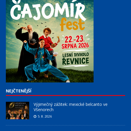
NEJČTENĚJŠÍ
Výjimečný zážitek: mexické belcanto ve
Všenorech
5. 8. 2026