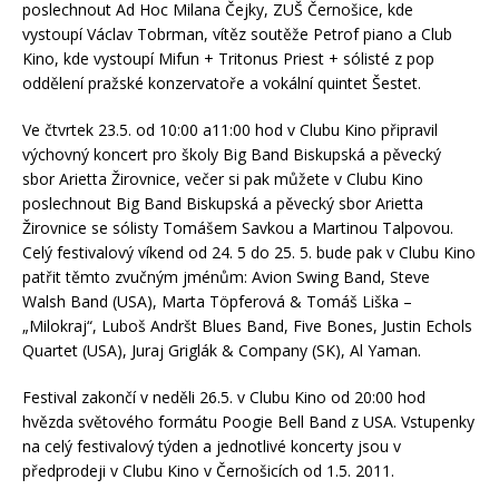
poslechnout Ad Hoc Milana Čejky, ZUŠ Černošice, kde
vystoupí Václav Tobrman, vítěz soutěže Petrof piano a Club
Kino, kde vystoupí Mifun + Tritonus Priest + sólisté z pop
oddělení pražské konzervatoře a vokální quintet Šestet.
Ve čtvrtek 23.5. od 10:00 a11:00 hod v Clubu Kino připravil
výchovný koncert pro školy Big Band Biskupská a pěvecký
sbor Arietta Žirovnice, večer si pak můžete v Clubu Kino
poslechnout Big Band Biskupská a pěvecký sbor Arietta
Žirovnice se sólisty Tomášem Savkou a Martinou Talpovou.
Celý festivalový víkend od 24. 5 do 25. 5. bude pak v Clubu Kino
patřit těmto zvučným jménům: Avion Swing Band, Steve
Walsh Band (USA), Marta Töpferová & Tomáš Liška –
„Milokraj“, Luboš Andršt Blues Band, Five Bones, Justin Echols
Quartet (USA), Juraj Griglák & Company (SK), Al Yaman.
Festival zakončí v neděli 26.5. v Clubu Kino od 20:00 hod
hvězda světového formátu Poogie Bell Band z USA. Vstupenky
na celý festivalový týden a jednotlivé koncerty jsou v
předprodeji v Clubu Kino v Černošicích od 1.5. 2011.