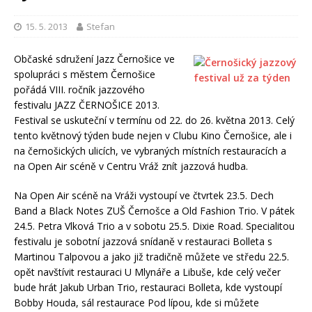
15. 5. 2013
Stefan
Občaské sdružení Jazz Černošice ve
spolupráci s městem Černošice
pořádá VIII. ročník jazzového
festivalu JAZZ ČERNOŠICE 2013.
Festival se uskuteční v termínu od 22. do 26. května 2013. Celý
tento květnový týden bude nejen v Clubu Kino Černošice, ale i
na černošických ulicích, ve vybraných místních restauracích a
na Open Air scéně v Centru Vráž znít jazzová hudba.
Na Open Air scéně na Vráži vystoupí ve čtvrtek 23.5. Dech
Band a Black Notes ZUŠ Černošce a Old Fashion Trio. V pátek
24.5. Petra Vlková Trio a v sobotu 25.5. Dixie Road. Specialitou
festivalu je sobotní jazzová snídaně v restauraci Bolleta s
Martinou Talpovou a jako již tradičně můžete ve středu 22.5.
opět navštívit restauraci U Mlynáře a Libuše, kde celý večer
bude hrát Jakub Urban Trio, restauraci Bolleta, kde vystoupí
Bobby Houda, sál restaurace Pod lípou, kde si můžete