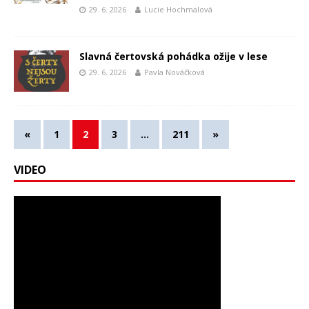
29. 6. 2026
Lucie Hochmalová
Slavná čertovská pohádka ožije v lese
29. 6. 2026
Pavla Nováčková
«
1
2
3
…
211
»
VIDEO