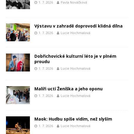
1. 7. 2026
Pavla Nováčková
Výstavu v zahradě doprovodí klidná dílna
1. 7. 2026
Lucie Hochmalová
Dobřichovické kulturní léto je v plném
proudu
1. 7. 2026
Lucie Hochmalová
Malíři uctí Ženíška a jeho oponu
1. 7. 2026
Lucie Hochmalová
Maok: Hudbu spíše vidím, než slyším
1. 7. 2026
Lucie Hochmalová