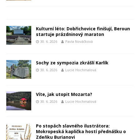
Kulturní léto: Dobřichovice finišují, Beroun
startuje prázdninový maraton
30. 6. 2026
Pavla Nováčková
Sochy ze sympozia zkrášlí Karlík
30. 6. 2026
Lucie Hochmalová
Víte, jak utopit Mozarta?
30. 6. 2026
Lucie Hochmalová
Po stopách slavného ilustrátora:
Mokropeská kaplička hostí přednášku o
Zdeňku Burianovi