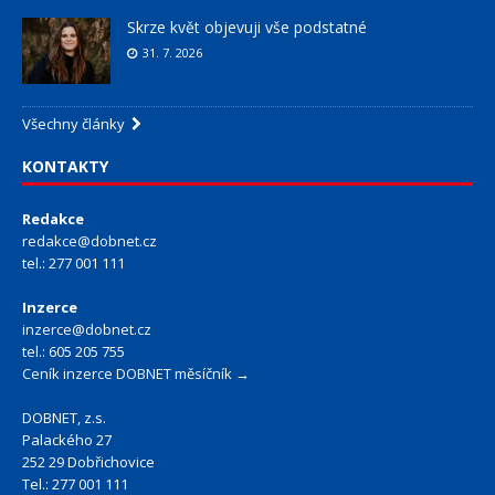
Skrze květ objevuji vše podstatné
31. 7. 2026
Všechny články
KONTAKTY
Redakce
redakce@dobnet.cz
tel.: 277 001 111
Inzerce
inzerce@dobnet.cz
tel.: 605 205 755
Ceník inzerce DOBNET měsíčník →
DOBNET, z.s.
Palackého 27
252 29 Dobřichovice
Tel.: 277 001 111