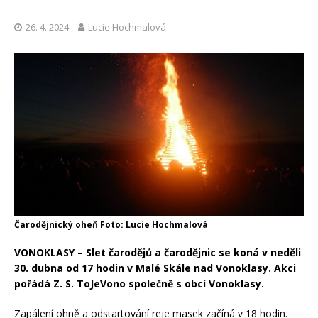
26. 4. 2024
Lucie Hochmalová
Čarodějnický oheň Foto: Lucie Hochmalová
VONOKLASY – Slet čarodějů a čarodějnic se koná v neděli
30. dubna od 17 hodin v Malé Skále nad Vonoklasy. Akci
pořádá Z. S. ToJeVono společně s obcí Vonoklasy.
Zapálení ohně a odstartování reje masek začíná v 18 hodin.