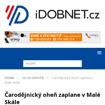
HOME
CO SE CHYSTÁ
Čarodějnický oheň zaplane v
Malé Skále
Čarodějnický oheň zaplane v Malé
Skále