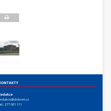
KONTAKTY
Redakce
redakce@dobnet.cz
tel.: 277 001 111