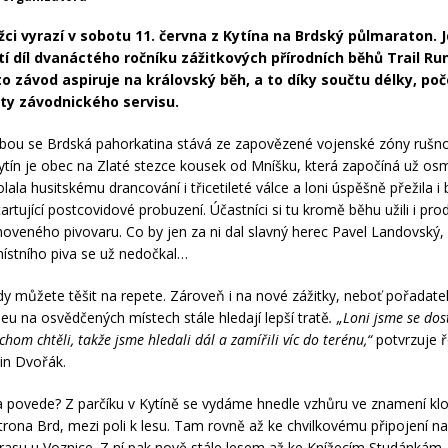
žci vyrazí v sobotu 11. června z Kytína na Brdský půlmaraton. 
etí díl dvanáctého ročníku zážitkových přírodních běhů Trail Ru
o závod aspiruje na královský běh, a to díky součtu délky, po
lity závodnického servisu.
bou se Brdská pahorkatina stává ze zapovězené vojenské zóny rušn
tín je obec na Zlaté stezce kousek od Mníšku, která započíná už osm
olala husitskému drancování i třicetileté válce a loni úspěšně přežila 
artující postcovidové probuzení. Účastníci si tu kromě běhu užili i pro
bnoveného pivovaru. Co by jen za ni dal slavný herec Pavel Landovský, 
 místního piva se už nedočkal…
dy můžete těšit na repete. Zároveň i na nové zážitky, neboť pořadate
eu na osvědčených místech stále hledají lepší tratě
. „Loni jsme se dost
ychom chtěli, takže jsme hledali dál a zamířili víc do terénu,“
potvrzuje ř
tin Dvořák.
a povede? Z parčíku v Kytíně se vydáme hnedle vzhůru ve znamení kl
trona Brd, mezi poli k lesu. Tam rovně až ke chvilkovému připojení 
 trasu u Voznice. Z ní pak nově stále lesem až ke Knížecím Studánkám,