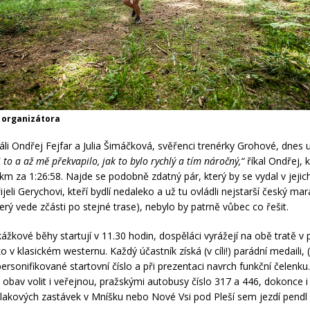
v organizátora
ráli Ondřej Fejfar a Julia Šimáčková, svěřenci trenérky Grohové, dnes 
i to a až mě překvapilo, jak to bylo rychlý a tím náročný,“
říkal Ondřej, 
 km za 1:26:58. Najde se podobně zdatný pár, který by se vydal v jeji
jeli Gerychovi, kteří bydlí nedaleko a už tu ovládli nejstarší český ma
erý vede zčásti po stejné trase), nebylo by patrně vůbec co řešit.
ážkové běhy startují v 11.30 hodin, dospěláci vyrážejí na obě tratě v 
o v klasickém westernu. Každý účastník získá (v cíli!) parádní medaili, 
personifikované startovní číslo a při prezentaci navrch funkční čelenk
obav volit i veřejnou, pražskými autobusy číslo 317 a 446, dokonce i
 vlakových zastávek v Mníšku nebo Nové Vsi pod Pleší sem jezdí pendl