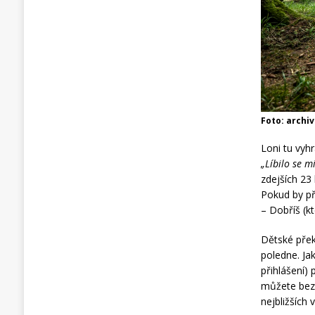
Foto: archi
Loni tu vyh
„Líbilo se m
zdejších 23
Pokud by při
– Dobříš (kt
Dětské přek
poledne. Jak
přihlášení) 
můžete bez 
nejbližších