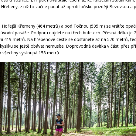
Hřebeny, z níž to začne padat až oproti loňsku později Bezovkou a p
 Hořejší Křemeny (464 metrů) a pod Točnou (505 m) se vrátíte opa
vodní pasáže. Podporu najdete na třech bufetech. Přesná délka je 
iní 419 metrů. Na hřebenové cestě se dostanete až na 570 metrů, te
kyslíku se ještě obávat nemusíte. Doprovodná devítka v části přes pří
o všechny vystoupá 158 metrů.