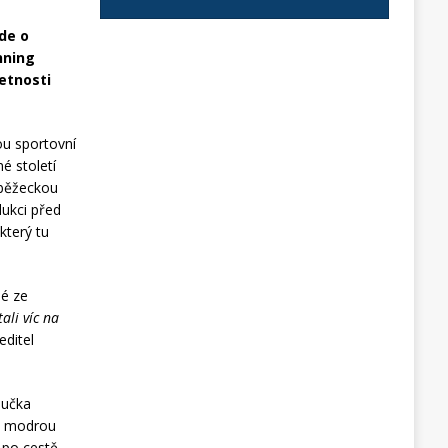
Jde o
nning
četnosti
ou sportovní
é století
i běžeckou
dukci před
který tu
lé ze
ali víc na
editel
oučka
na modrou
 po cestě