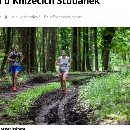
u u Knížecích Studánek
2
Lucie Hochmalová
Příbramsko
,
Sport
v organizátora