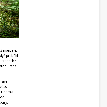
už manželé.
když proběhl
ch stopách?
raton Praha
pravé
(včas
u. Dopravu
 od
 busy.