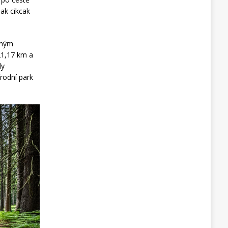
ak cikcak
čným
21,17 km a
dy
rodní park