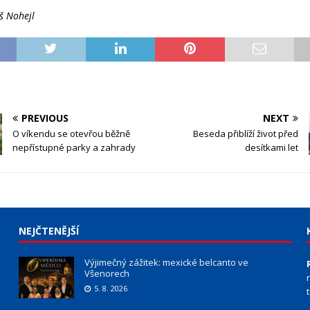
š Nohejl
PREVIOUS
NEXT
O víkendu se otevřou běžně
Beseda přiblíží život před
nepřístupné parky a zahrady
desítkami let
NEJČTENĚJŠÍ
Výjimečný zážitek: mexické belcanto ve
Všenorech
5. 8. 2026