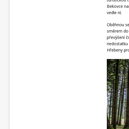
Bekovce na 
vedle ní.
Oběhnou se
směrem do ú
převýšení č
nedostatku 
Hřebeny pr