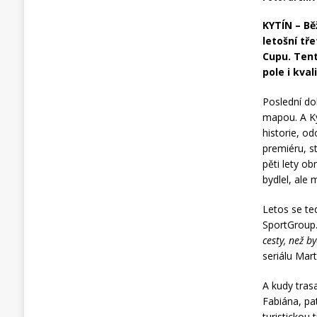
KYTÍN – Bě
letošní tř
Cupu. Tent
pole i kva
Poslední do
mapou. A Ky
historie, od
premiéru, st
pěti lety o
bydlel, ale
Letos se te
SportGroup.
cesty, než b
seriálu Mar
A kudy tras
Fabiána, pa
turistickou