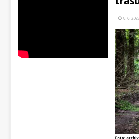
tras
8. 6. 202
Foto: archi