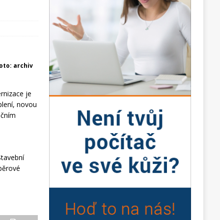
foto: archiv
rnizace je
plení, novou
ičním
Stavební
ýběrové