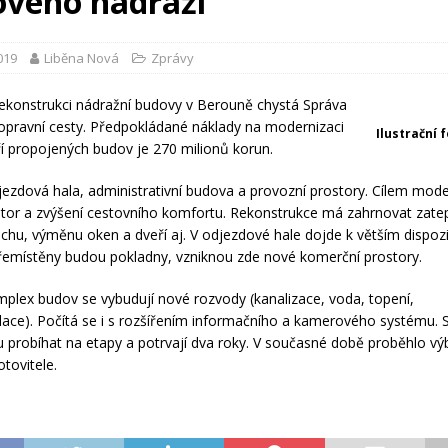
ového nádraží
2019
Liběna Nová
Zprávy
ekonstrukci nádražní budovy v Berouně chystá Správa
dopravní cesty. Předpokládané náklady na modernizaci
Ilustrační 
í propojených budov je 270 milionů korun.
djezdová hala, administrativní budova a provozní prostory. Cílem mode
stor a zvýšení cestovního komfortu. Rekonstrukce má zahrnovat zate
echu, výměnu oken a dveří aj. V odjezdové hale dojde k větším dispoz
emístěny budou pokladny, vzniknou zde nové komerční prostory.
mplex budov se vybudují nové rozvody (kanalizace, voda, topení,
alace). Počítá se i s rozšířením informačního a kamerového systému. 
 probíhat na etapy a potrvají dva roky. V současné době proběhlo v
otovitele.