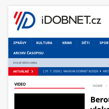
ZPRÁVY
KULTURA
KRIMI
DĚTI
SPOR
ARCHIV ČASOPISU
DOLNÍ BEROUNKA
[ 31. 7. 2026 ]
Měsíčník DOBNET 8/2026
ARCH
AKTUÁLNĚ
[ 31. 7. 2026 ]
Skrze květ objevuji vše podstatn
VIDEO
HOME
[ 31. 7. 2026 ]
Jednou Slavoj, vždycky Slavoj!
[ 31. 7. 2026 ]
Zámek Liteň rozezní hvězdně o
Bero
[ 5. 8. 2026 ]
Výjimečný zážitek: mexické belca