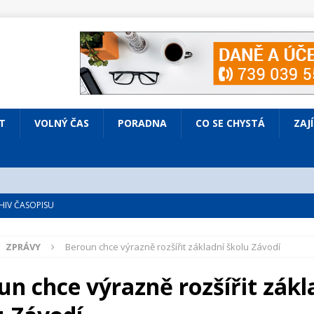
T
VOLNÝ ČAS
PORADNA
CO SE CHYSTÁ
ZAJ
IV ČASOPISU
é
ZAJÍMAVÍ LIDÉ
ZPRÁVY
Beroun chce výrazně rozšířit základní školu Závodí
VOLNÝ ČAS
bsazená Prodaná nevěsta
KULTURA
un chce výrazně rozšířit zákl
nto ve Všenorech
KULTURA