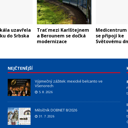
skála uzavřela
Trať mezi Karlštejnem
Medicentrum
ku do Srbska
a Berounem se dočká
se připojí ke
modernizace
Světovému dni
NEJČTENĚJŠÍ
Výjimečný zážitek: mexické belcanto ve
Všenorech
5. 8. 2026
Měsíčník DOBNET 8/2026
31. 7. 2026