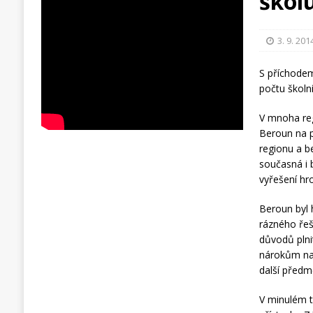
škol
3. 9. 201
S příchode
počtu školn
V mnoha re
Beroun na p
regionu a b
současná i 
vyřešení hr
Beroun byl 
rázného řeše
důvodů plni
nárokům na 
další předm
V minulém t