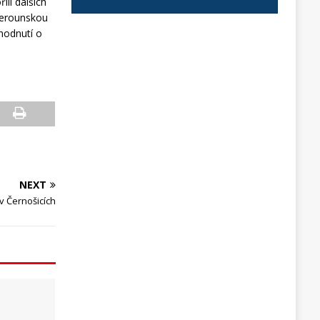
ili dalších
berounskou
zhodnutí o
NEXT
v Černošicích