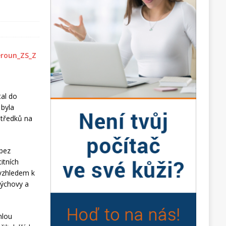
tal do
 byla
středků na
 bez
itních
 vzhledem k
výchovy a
hlou