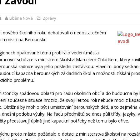
u Závodí
4
Liběna Nová
Zprávy
m nového školního roku debatovali o nedostatečném
ích míst i na Berounsku.
gionech opakované téma probíralo vedení města
racovní schůzce s ministrem školství Marcelem Chládkem, který zaví
erounská radnice byla jeho poslední zastávkou. Hlavními body setkání
budoucí kapacita berounských základních škol a možnosti získání pro
ozícího problému.
historicky spádovou oblastí pro řadu okolních obcí a do budoucna by
ní současné situace hrozilo, že svoji letitou roli nebude moci z kapac
t. Obtížné by mohlo být i umisťování berounských dětí, a to zejména
dnešní podobu výuky. Na řadu předmětů se dnes půlí třídy, jazyky, 
ěty představují úplně jiné kapacitní potřeby než tomu bylo dříve.
ýdnu proto město požádalo o dotaci z ministerstva školství na rozsá