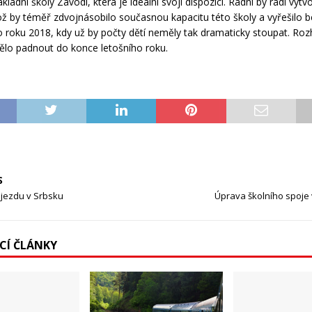
kladní školy Závodí, která je ideální svojí dispozicí. Radní by rádi vytvoř
ož by téměř zdvojnásobilo současnou kapacitu této školy a vyřešilo 
do roku 2018, kdy už by počty dětí neměly tak dramaticky stoupat. Ro
ělo padnout do konce letošního roku.
S
ejezdu v Srbsku
Úprava školního spoje 
ÍCÍ ČLÁNKY