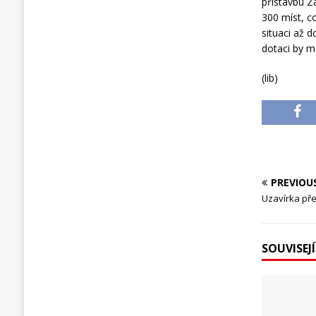
přístavbu Zá
300 míst, c
situaci až 
dotaci by m
(lib)
PREVIOU
Uzavírka př
SOUVISEJ