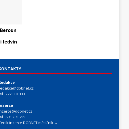
 Beroun
 ledvin
KONTAKTY
Redakce
redakce@dobnet.cz
tel.: 277 001 111
Inzerce
inzerce@dobnet.cz
tel.: 605 205 755
Ceník inzerce DOBNET měsíčník →