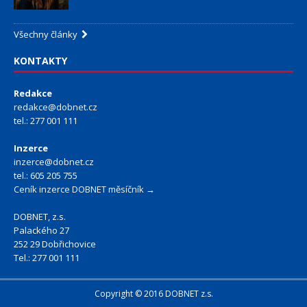
Všechny články
KONTAKTY
Redakce
redakce@dobnet.cz
tel.: 277 001 111
Inzerce
inzerce@dobnet.cz
tel.: 605 205 755
Ceník inzerce DOBNET měsíčník →
DOBNET, z.s.
Palackého 27
252 29 Dobřichovice
Tel.: 277 001 111
Copyright © 2016 DOBNET z.s.