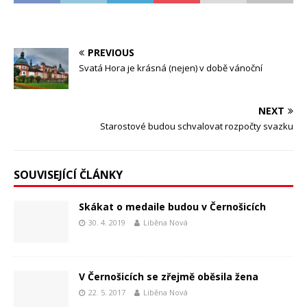
PREVIOUS
Svatá Hora je krásná (nejen) v době vánoční
NEXT
Starostové budou schvalovat rozpočty svazku
SOUVISEJÍCÍ ČLÁNKY
Skákat o medaile budou v Černošicích
30. 4. 2019
Liběna Nová
V Černošicích se zřejmě oběsila žena
22. 5. 2017
Liběna Nová