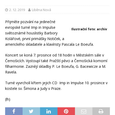
2. 12. 2019
Liběna Nová
Přijměte pozvání na jedinečné
evropské turné Imp in Impulse
Ilustrační foto: archiv
světoznámé houslistky Barbory
Kolářové, první primášky Notiček, a
amerického skladatele a klavíristy Pascala Le Boeufa.
Koncert se koná 7. prosince od 18 hodin v Městském sále v
Černošicích. Vystoupí také Pražští pěvci a Černošická komorní
filharmonie. Zaznějí skladby P. Le Boeufa, G. Bacewicze a M.
Ravela.
Turné vyvrcholí křtem jejich CD Imp in Impulse 10. prosince v
kostele sv. Šimona a Judy v Praze.
(lh)