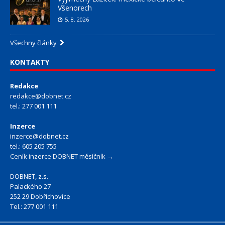
Všenorech
5. 8. 2026
Všechny články
KONTAKTY
Redakce
redakce@dobnet.cz
tel.: 277 001 111
Inzerce
inzerce@dobnet.cz
tel.: 605 205 755
Ceník inzerce DOBNET měsíčník →
DOBNET, z.s.
Palackého 27
252 29 Dobřichovice
Tel.: 277 001 111