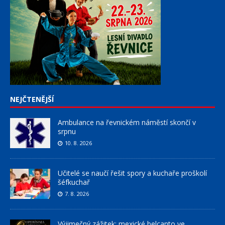
NEJČTENĚJŠÍ
Ambulance na řevnickém náměstí skončí v
srpnu
10. 8. 2026
Učitelé se naučí řešit spory a kuchaře proškolí
šéfkuchař
7. 8. 2026
Výjimečný zážitek: mexické belcanto ve