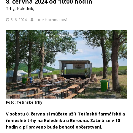
8. června 2024 od 10:00 hodin
Trhy
,
Koledník
,
5. 6. 2024
Lucie Hochmalová
Foto: Tetínské trhy
V sobotu 8. června si můžete užít Tetínské farmářské a
řemeslné trhy na Koledníku u Berouna. Začíná se v 10
hodin a připraveno bude bohaté občerstvení.