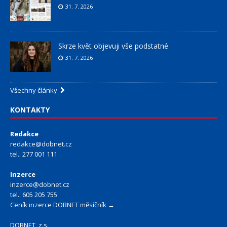
31. 7. 2026
Skrze květ objevuji vše podstatné
31. 7. 2026
Všechny články
KONTAKTY
Redakce
redakce@dobnet.cz
tel.: 277 001 111
Inzerce
inzerce@dobnet.cz
tel.: 605 205 755
Ceník inzerce DOBNET měsíčník →
DOBNET, z.s.