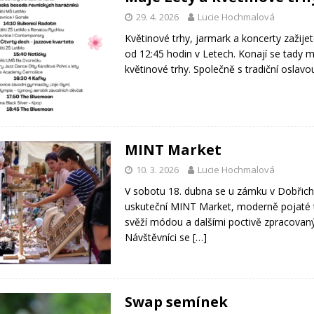
29. 4. 2026
Lucie Hochmalová
Květinové trhy, jarmark a koncerty zažije
od 12:45 hodin v Letech. Konají se tady 
květinové trhy. Společně s tradiční osla
MINT Market
10. 3. 2026
Lucie Hochmalová
V sobotu 18. dubna se u zámku v Dobřich
uskuteční MINT Market, moderně pojaté 
svěží módou a dalšími poctivě zpracovan
Návštěvníci se
[…]
Swap semínek