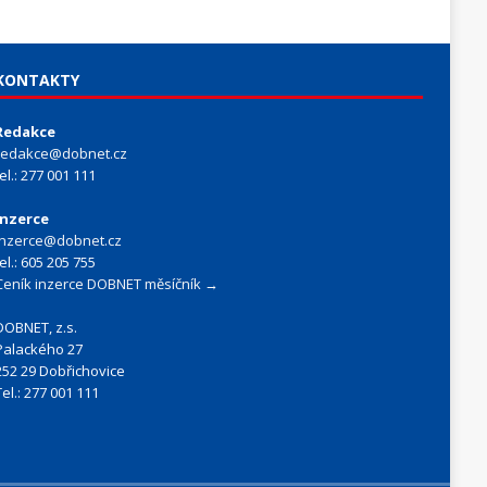
KONTAKTY
Redakce
redakce@dobnet.cz
tel.: 277 001 111
Inzerce
inzerce@dobnet.cz
tel.: 605 205 755
Ceník inzerce DOBNET měsíčník →
DOBNET, z.s.
Palackého 27
252 29 Dobřichovice
Tel.: 277 001 111