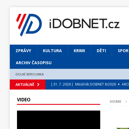
ZPRÁVY
KULTURA
KRIMI
DĚTI
SPOR
ARCHIV ČASOPISU
DOLNÍ BEROUNKA
[ 31. 7. 2026 ]
Měsíčník DOBNET 8/2026
ARCH
AKTUÁLNĚ
[ 31. 7. 2026 ]
Skrze květ objevuji vše podstatn
VIDEO
HOME
[ 31. 7. 2026 ]
Jednou Slavoj, vždycky Slavoj!
[ 31. 7. 2026 ]
Zámek Liteň rozezní hvězdně o
[ 5. 8. 2026 ]
Výjimečný zážitek: mexické belca