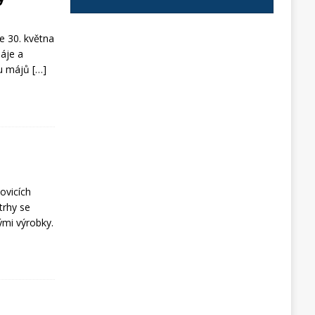
te 30. května
máje a
vou májů
[…]
ovicích
trhy se
ými výrobky.