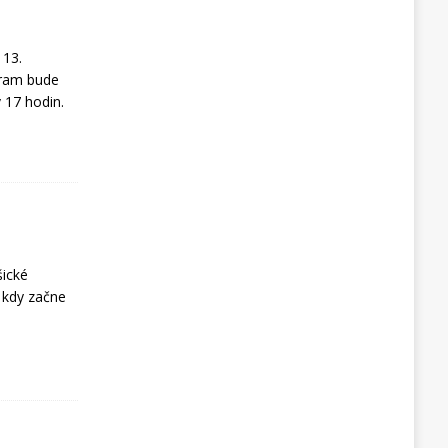
 13.
gram bude
 17 hodin.
šické
, kdy začne