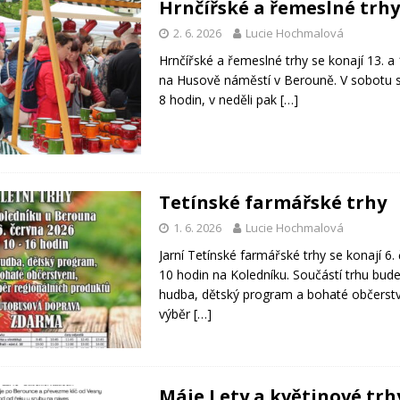
Hrnčířské a řemeslné trh
2. 6. 2026
Lucie Hochmalová
Hrnčířské a řemeslné trhy se konají 13. a
na Husově náměstí v Berouně. V sobotu s
8 hodin, v neděli pak
[…]
Tetínské farmářské trhy
1. 6. 2026
Lucie Hochmalová
Jarní Tetínské farmářské trhy se konají 6.
10 hodin na Koledníku. Součástí trhu bude
hudba, dětský program a bohaté občerstv
výběr
[…]
Máje Lety a květinové trh