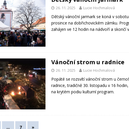
26. 11. 2025
Lucie Hochmalová
Dětský vánoční jarmark se koná v sobotu
prosince na dobřichovickém zámku. Pro
zahájen ve 12 hodin na nádvoří a skončí v
Vánoční strom u radnice
26. 11. 2025
Lucie Hochmalová
Popáté se rozsvítí vánoční strom u černo
radnice, tradičně 30. listopadu v 16 hodin
na krytém podiu kulturní program.
…
7
»