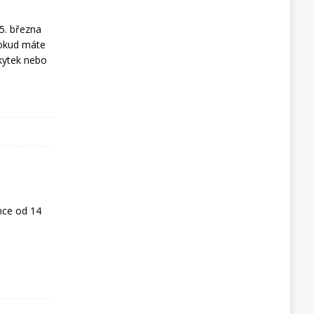
5. března
Pokud máte
kytek nebo
nce od 14