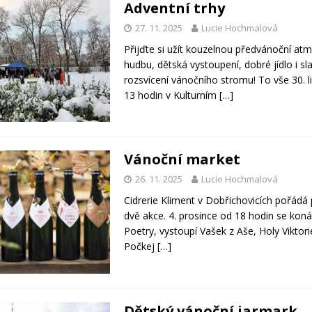
Adventní trhy
27. 11. 2025
Lucie Hochmalová
Přijďte si užít kouzelnou předvánoční at
hudbu, dětská vystoupení, dobré jídlo i sl
rozsvícení vánočního stromu! To vše 30. l
13 hodin v Kulturním
[…]
Vánoční market
26. 11. 2025
Lucie Hochmalová
Cidrerie Kliment v Dobřichovicích pořádá
dvě akce. 4. prosince od 18 hodin se kon
Poetry, vystoupí Vašek z Aše, Holy Viktori
Počkej
[…]
Dětský vánoční jarmark