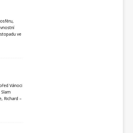
mosféru,
avnostní
istopadu ve
 před Vánoci
á Slam
e, Richard –