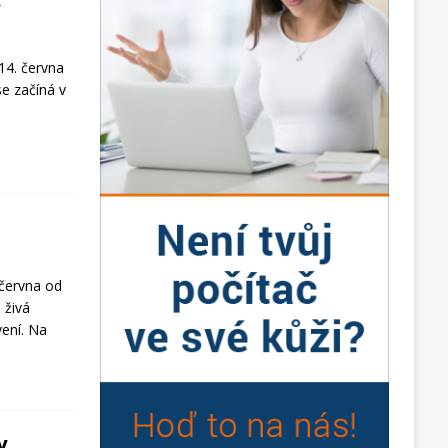
y
 14. června
e začíná v
 června od
 živá
ení. Na
y