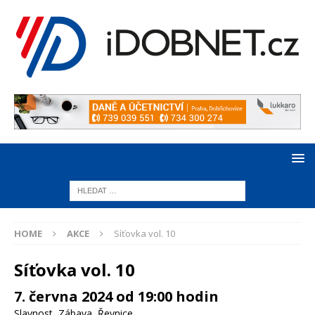
HOME
AKCE
Síťovka vol. 10
Síťovka vol. 10
7. června 2024 od 19:00 hodin
Slavnost
,
Zábava
,
Řevnice
,