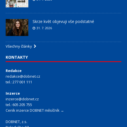
Skrze květ objevuji vše podstatné
31. 7. 2026
Všechny články
KONTAKTY
Redakce
redakce@dobnet.cz
tel.: 277 001 111
Inzerce
inzerce@dobnet.cz
tel.: 605 205 755
Ceník inzerce DOBNET měsíčník →
DOBNET, z.s.