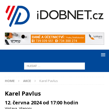
HOME
AKCE
Karel Pavlus
Karel Pavlus
12. června 2024 od 17:00 hodin
Výstava
,
Všenory
,