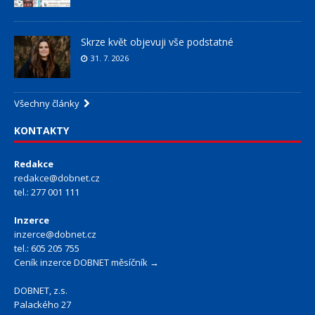
Skrze květ objevuji vše podstatné
31. 7. 2026
Všechny články
KONTAKTY
Redakce
redakce@dobnet.cz
tel.: 277 001 111
Inzerce
inzerce@dobnet.cz
tel.: 605 205 755
Ceník inzerce DOBNET měsíčník →
DOBNET, z.s.
Palackého 27