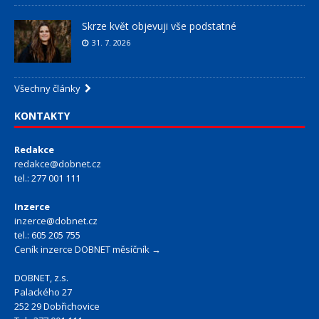
Skrze květ objevuji vše podstatné
31. 7. 2026
Všechny články
KONTAKTY
Redakce
redakce@dobnet.cz
tel.: 277 001 111
Inzerce
inzerce@dobnet.cz
tel.: 605 205 755
Ceník inzerce DOBNET měsíčník →
DOBNET, z.s.
Palackého 27
252 29 Dobřichovice