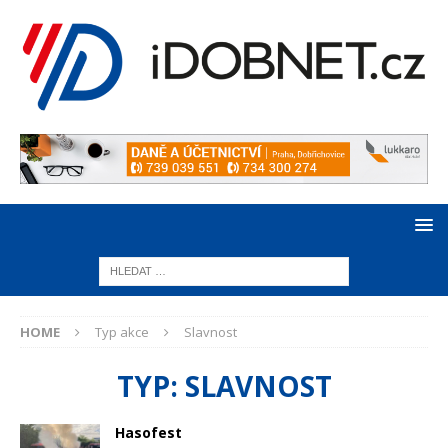
HOME
Typ akce
Slavnost
TYP:
SLAVNOST
Hasofest