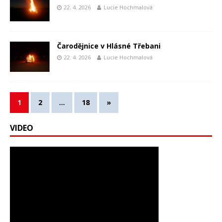
22. 4. 2026
Lucie Hochmalová
Čarodějnice v Hlásné Třebani
22. 4. 2026
Lucie Hochmalová
1
2
…
18
»
VIDEO