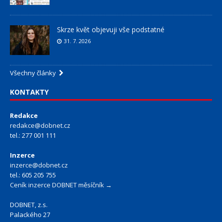
Skrze květ objevuji vše podstatné
31. 7. 2026
Všechny články
KONTAKTY
Redakce
redakce@dobnet.cz
tel.: 277 001 111
Inzerce
inzerce@dobnet.cz
tel.: 605 205 755
Ceník inzerce DOBNET měsíčník →
DOBNET, z.s.
Palackého 27