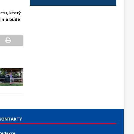
rtu, který
din a bude
KONTAKTY
Redakce