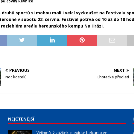
v půjčovny Řevnice
5 druhů sportů si mohou malí i velcí vyzkoušet na Festivalu spo
Berouně v sobotu 22. června. Festival potrvá od 10 až do 18 ho
v rozlehlém areálu berounského kempu Na Hrázi.
PREVIOUS
NEXT
Noc kostelů
Lhotecké předletí
NEJČTENĚJŠÍ
Výjimečný zážitek: mexické belcanto ve