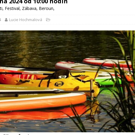
vna 2024 od 10:00 hodin
ti
,
Festival
,
Zábava
,
Beroun
,
4
Lucie Hochmalová