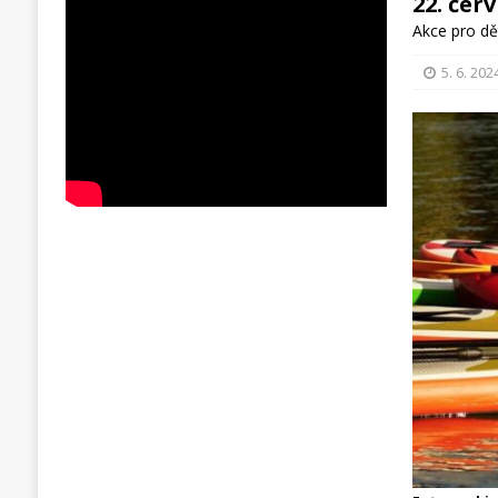
22. čer
Akce pro dě
5. 6. 202