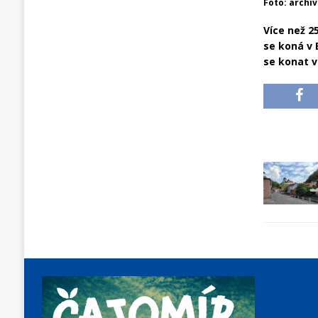
Foto: archi
Více než 2
se koná v 
se konat 