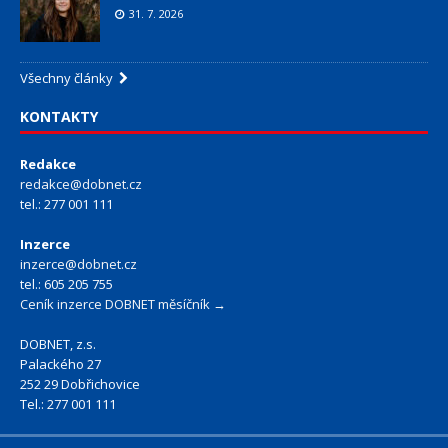
31. 7. 2026
Všechny články
KONTAKTY
Redakce
redakce@dobnet.cz
tel.: 277 001 111
Inzerce
inzerce@dobnet.cz
tel.: 605 205 755
Ceník inzerce DOBNET měsíčník →
DOBNET, z.s.
Palackého 27
252 29 Dobřichovice
Tel.: 277 001 111