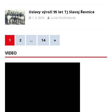
Oslavy výročí 95 let TJ Slavoj Řevnice
1. 6. 2026
Lucie Hochmalová
1
2
…
14
»
VIDEO