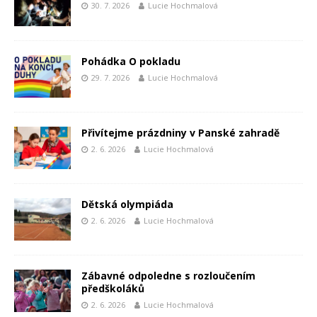
30. 7. 2026
Lucie Hochmalová
Pohádka O pokladu
29. 7. 2026
Lucie Hochmalová
Přivítejme prázdniny v Panské zahradě
2. 6. 2026
Lucie Hochmalová
Dětská olympiáda
2. 6. 2026
Lucie Hochmalová
Zábavné odpoledne s rozloučením
předškoláků
2. 6. 2026
Lucie Hochmalová