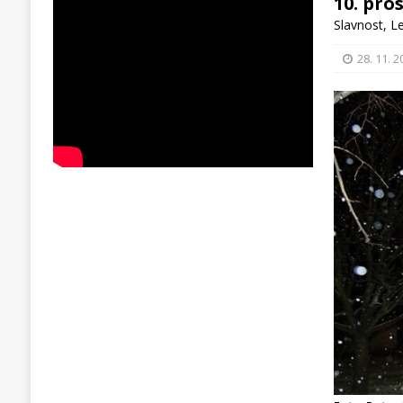
10. pro
Slavnost
,
L
28. 11. 