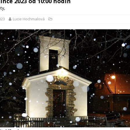
since 2023 od 10:00 hodin
ety
,
2023
Lucie Hochmalová