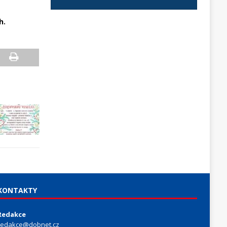
h.
KONTAKTY
Redakce
redakce@dobnet.cz