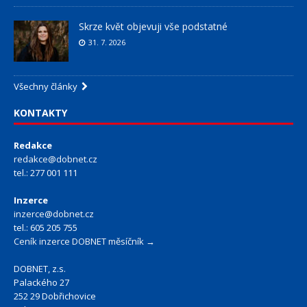
Skrze květ objevuji vše podstatné
31. 7. 2026
Všechny články
KONTAKTY
Redakce
redakce@dobnet.cz
tel.: 277 001 111
Inzerce
inzerce@dobnet.cz
tel.: 605 205 755
Ceník inzerce DOBNET měsíčník →
DOBNET, z.s.
Palackého 27
252 29 Dobřichovice