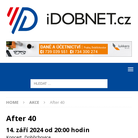
HOME
AKCE
After 40
After 40
14. září 2024 od 20:00 hodin
Koncert
,
Dobřichovice
,