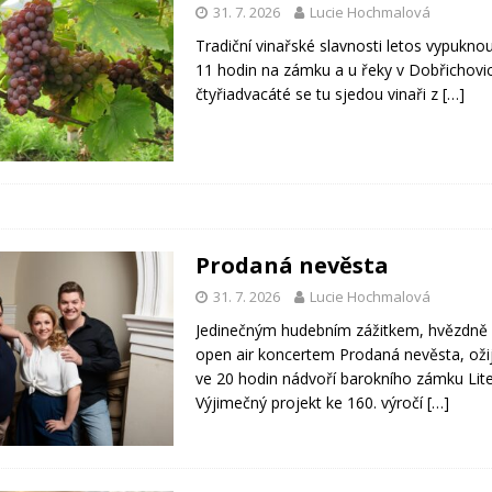
31. 7. 2026
Lucie Hochmalová
Tradiční vinařské slavnosti letos vypuknou
11 hodin na zámku a u řeky v Dobřichovic
čtyřiadvacáté se tu sjedou vinaři z
[…]
Prodaná nevěsta
31. 7. 2026
Lucie Hochmalová
Jedinečným hudebním zážitkem, hvězdn
open air koncertem Prodaná nevěsta, ožij
ve 20 hodin nádvoří barokního zámku Lit
Výjimečný projekt ke 160. výročí
[…]