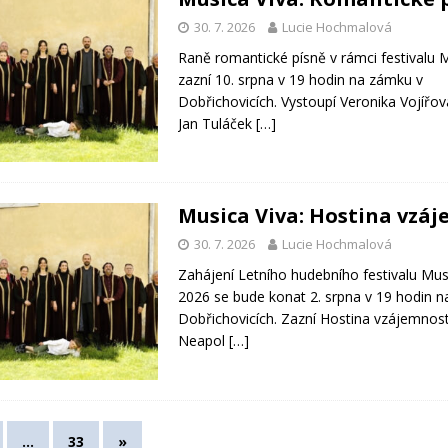
30. 7. 2026
Lucie Hochmalová
Raně romantické písně v rámci festivalu 
zazní 10. srpna v 19 hodin na zámku v
Dobřichovicích. Vystoupí Veronika Vojířov
Jan Tuláček
[…]
Musica Viva: Hostina vzá
30. 7. 2026
Lucie Hochmalová
Zahájení Letního hudebního festivalu Mus
2026 se bude konat 2. srpna v 19 hodin 
Dobřichovicích. Zazní Hostina vzájemnost
Neapol
[…]
…
33
»