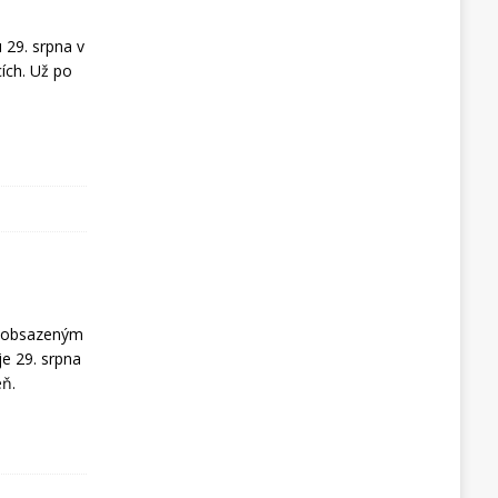
 29. srpna v
ích. Už po
ě obsazeným
e 29. srpna
eň.