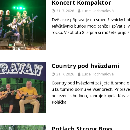
Koncert Kompaktor
31. 7. 2026
Lucie Hochmalová
Dvě akce připravuje na srpen řevnický ho
Návštěvníci budou moci tančit i zpívat si 
rocku. V sobotu 8. srpna si můžete přijít 
Country pod hvězdami
31. 7. 2026
Lucie Hochmalová
Country pod hvězdami zažijete 8. srpna o
u kulturního domu ve Všenorech. Připrav
posezení s hudbou, zahraje kapela Karava
Poláčka.
Potlach Strong Boys