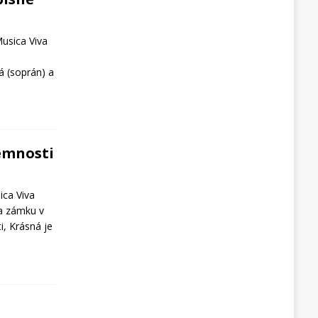
Musica Viva
á (soprán) a
jemnosti
ica Viva
na zámku v
i, Krásná je