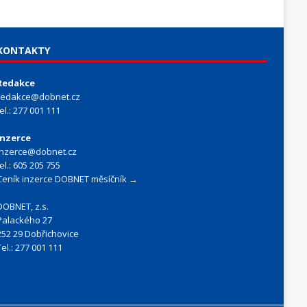
KONTAKTY
Redakce
redakce@dobnet.cz
tel.: 277 001 111
Inzerce
inzerce@dobnet.cz
tel.: 605 205 755
Ceník inzerce DOBNET měsíčník →
DOBNET, z.s.
Palackého 27
252 29 Dobřichovice
Tel.: 277 001 111