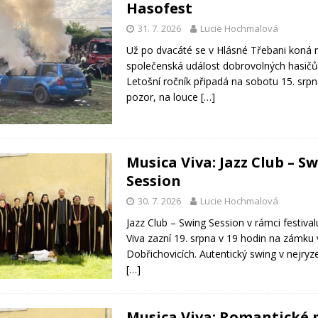
Hasofest
31. 7. 2026
Lucie Hochmalová
Už po dvacáté se v Hlásné Třebani koná n
společenská událost dobrovolných hasičů
Letošní ročník připadá na sobotu 15. srpn
pozor, na louce
[…]
Musica Viva: Jazz Club – S
Session
30. 7. 2026
Lucie Hochmalová
Jazz Club – Swing Session v rámci festiva
Viva zazní 19. srpna v 19 hodin na zámku 
Dobřichovicích. Autentický swing v nejryz
[…]
Musica Viva: Romantické 