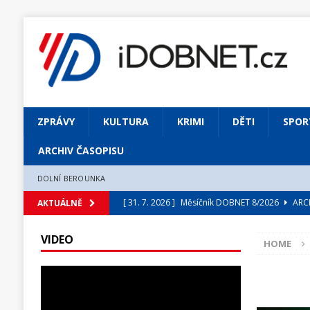
ZPRÁVY
KULTURA
KRIMI
DĚTI
SPOR
ARCHIV ČASOPISU
DOLNÍ BEROUNKA
[ 31. 7. 2026 ]
Měsíčník DOBNET 8/2026
ARCH
AKTUÁLNĚ
[ 31. 7. 2026 ]
Skrze květ objevuji vše podstatn
VIDEO
HOME
[ 31. 7. 2026 ]
Jednou Slavoj, vždycky Slavoj!
[ 31. 7. 2026 ]
Zámek Liteň rozezní hvězdně o
[ 5. 8. 2026 ]
Výjimečný zážitek: mexické belca