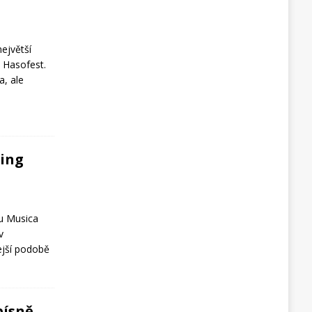
ejvětší
 Hasofest.
a, ale
wing
lu Musica
v
ejší podobě
písně