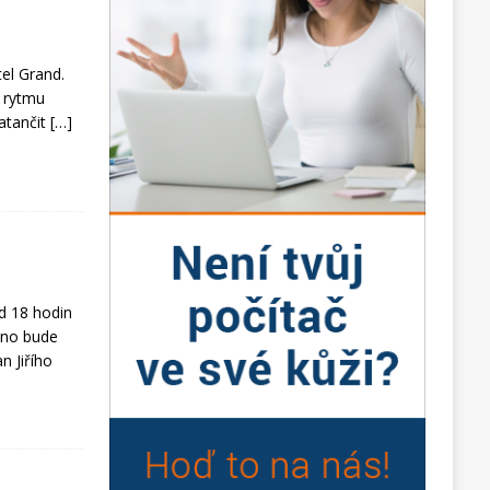
tel Grand.
v rytmu
zatančit
[…]
d 18 hodin
eno bude
n Jiřího