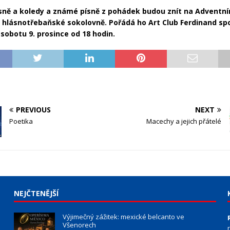
sně a koledy a známé písně z pohádek budou znít na Adventn
 hlásnotřebaňské sokolovně. Pořádá ho Art Club Ferdinand sp
sobotu 9. prosince od 18 hodin.
PREVIOUS
NEXT
Poetika
Macechy a jejich přátelé
NEJČTENĚJŠÍ
Výjimečný zážitek: mexické belcanto ve
Všenorech