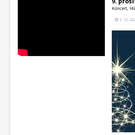
9. pros
Koncert
,
Hl
5. 12. 20