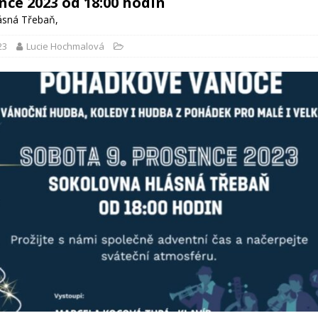
ince 2023 od 18:00 hodin
ásná Třebaň
,
23
Lucie Hochmalová