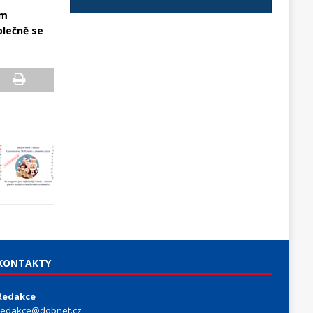
ím
olečně se
KONTAKTY
Redakce
redakce@dobnet.cz