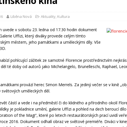
tínského kina
16
Liběna Nová
Aktuality
,
Kultura
n uvede v sobotu 23. ledna od 17.30 hodin dokument
Galerie Uffizi, který diváky provede celým tímto
lským městem, jeho památkami a uměleckými díly. Vše
 3D.
bízí pohlcující zážitek ze samotné Florencie prostřednictvím nejkrás
děl té doby od autorů jako Michelangelo, Brunelleschi, Raphael, Le
mátkami provází herec Simon Merrels. Za jediný večer se v kině „obj
 světových uměleckých děl.
vět částí a vede i na předměstí či do klidného a přírodního okolí Flor
lídky je pokladnice umění, galerie Uffizi a pohled na dech beroucí díl
oration of the Magi”, které po letech restaurátorských prací uvidí veř
 roce 2016. Dokument odhalí obraz ve světové premiéře. Diváci v kine