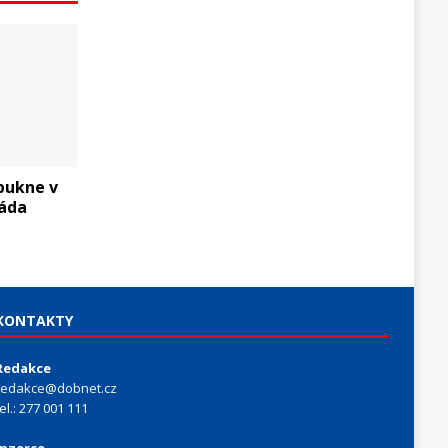
pukne v
áda
KONTAKTY
Redakce
redakce@dobnet.cz
tel.: 277 001 111