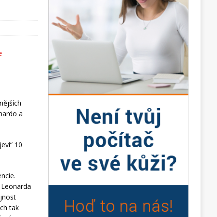
nějších
onardo a
eví“ 10
encie.
o Leonarda
ejnost
ch tak