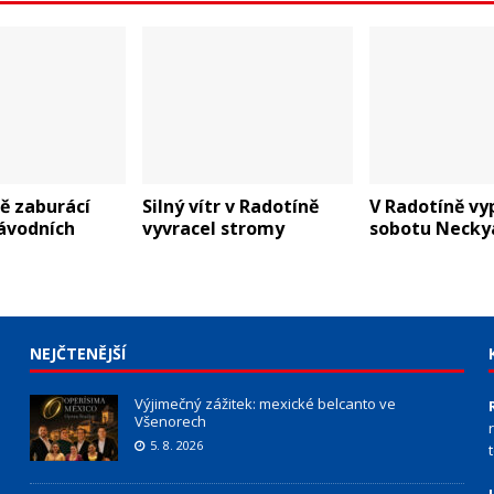
ě zaburácí
Silný vítr v Radotíně
V Radotíně vy
ávodních
vyvracel stromy
sobotu Necky
NEJČTENĚJŠÍ
Výjimečný zážitek: mexické belcanto ve
Všenorech
5. 8. 2026