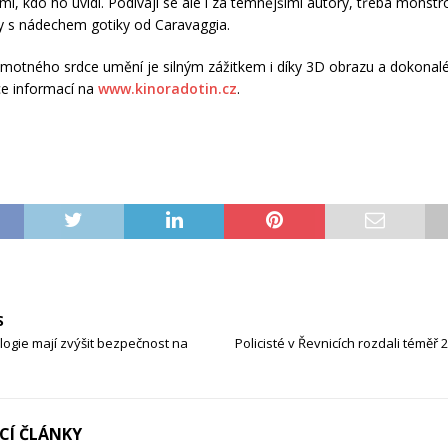
mi, kdo ho uvidí. Podívají se ale i za temnějšími autory, třeba monstr
ly s nádechem gotiky od Caravaggia.
motného srdce umění je silným zážitkem i díky 3D obrazu a dokona
íce informací na
www.kinoradotin.cz
.
S
ogie mají zvýšit bezpečnost na
Policisté v Řevnicích rozdali téměř 
ÍCÍ ČLÁNKY