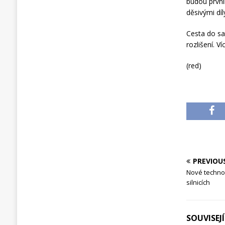
budou první
děsivými dí
Cesta do sa
rozlišení. V
(red)
PREVIOU
Nové technol
silnicích
SOUVISEJ