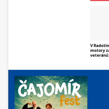
V Radotín
motory z
veteránů