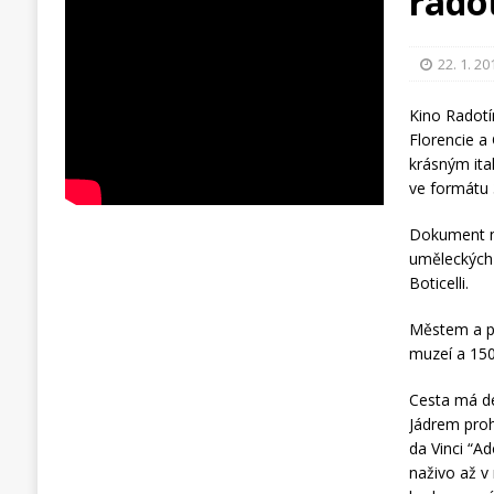
rado
22. 1. 20
Kino Radotí
Florencie a 
krásným ita
ve formátu
Dokument na
uměleckých 
Boticelli.
Městem a pa
muzeí a 150
Cesta má de
Jádrem proh
da Vinci “Ad
naživo až v