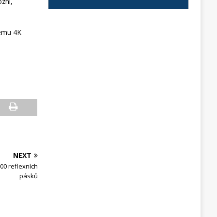
ózní,
lému 4K
NEXT
200 reflexních
pásků