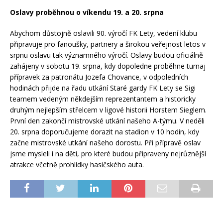
Oslavy proběhnou o víkendu 19. a 20. srpna
Abychom důstojně oslavili 90. výročí FK Lety, vedení klubu
připravuje pro fanoušky, partnery a širokou veřejnost letos v
srpnu oslavu tak významného výročí. Oslavy budou oficiálně
zahájeny v sobotu 19. srpna, kdy dopoledne proběhne turnaj
přípravek za patronátu Jozefa Chovance, v odpoledních
hodinách přijde na řadu utkání Staré gardy FK Lety se Sigi
teamem vedeným někdejším reprezentantem a historicky
druhým nejlepším střelcem v ligové historii Horstem Sieglem.
První den zakončí mistrovské utkání našeho A-týmu. V neděli
20. srpna doporučujeme dorazit na stadion v 10 hodin, kdy
začne mistrovské utkání našeho dorostu. Při přípravě oslav
jsme mysleli i na děti, pro které budou připraveny nejrůznější
atrakce včetně prohlídky hasičského auta.