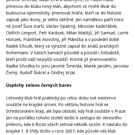
přinesou do klubu nový elán, abychom se mohli dívat do
budoucna optimisticky. Jmenovat hráče, kteří se do historie
zapsali jako ikony, je velmi obtížné. Jen namátkou patří mezi
ně Josef Šura starší, Václav Opatrný, Miroslav Kadeřábek,
Oldřich Limport, Petr Karásek, Milan Matějů, Jiří Samuel, Lumír
Honzek, František Novotný, Jiří Plánička a v poslední době
Radek Sňozík, který se výrazně zapsal do análů pražských
Bohemians. V našich barvách působili a působí i fotbalisté,
kteří prošli naší nejvyšší soutěží. Kromě již jmenovaného
Radka Sňozíka to jsou Jaromír Šmerda, Marek Jarolím, Jaroslav
Černý, Rudolf Skácel a Ondřej Vrzal.
Úspěchy zeleno černých barev
Letovský klub hrál prakticky po celou dobu své existence
soutěže na krajské úrovni. Po většinu historie hrál ve
Středočeském kraji, ale byla období, kdy hrál soutěže v Praze.
Jen na počátku tohoto století došlo k sestupu do okresního
přeboru, kde k lítosti všech setrval několik sezón. K návratu do
krajské 1. B třídy došlo v roce 2007, kde působí náš klub