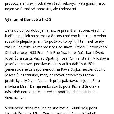
provozuje a rozvíjí fotbal ve všech věkových kategoriích, a to
nejen ve formě výkonnostní, ale i rekreační.
Významní členové a hráči
Za tak dlouhou dobu je nemožné přesně zmapovat všechny,
kteří se podíleli na rozvoji a činnosti našeho klubu. Je to velmi
rozsáhlá plejáda jmen. Na počátku to byli ti, kteří měli tehdy
zásluhu na tom, že máme letos co slavit. U zrodu Letovského
SK byli v roce 1933 František Babička, Karel Ráž, Karel Švéd,
Josef Šura starší, Václav Opatrný, Josef Cmíral starší, Miloslav a
Josef Vanžurové, Jaroslav Bolart starší a další. V dalších
generacích nelze zapomenout na Pavla Sojku, nestárnoucího
Josefa Šuru staršího, který obětoval letovskému fotbalu
prakticky celý život. Na jejich práci pak navázali Josef Šura
mladší a Milan Demjanenko starší, poté Richard Sirotek a
následně Petr Ostatek, který se podílí na chodu klubu do
dnešních dní.
V současné době mají na dalším rozvoji klubu svůj podíl
Jaromír Šmerda, Milan Zevl a doufejme, že i další mladí