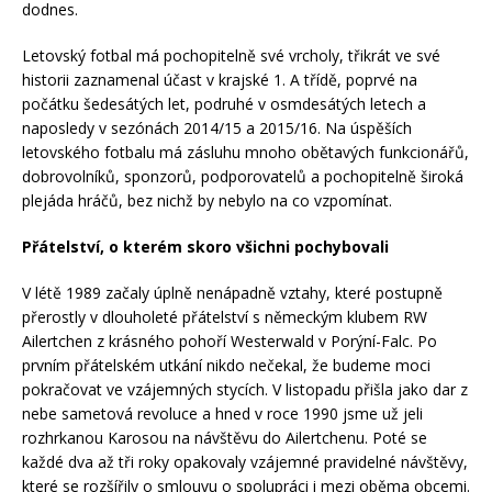
dodnes.
Letovský fotbal má pochopitelně své vrcholy, třikrát ve své
historii zaznamenal účast v krajské 1. A třídě, poprvé na
počátku šedesátých let, podruhé v osmdesátých letech a
naposledy v sezónách 2014/15 a 2015/16. Na úspěších
letovského fotbalu má zásluhu mnoho obětavých funkcionářů,
dobrovolníků, sponzorů, podporovatelů a pochopitelně široká
plejáda hráčů, bez nichž by nebylo na co vzpomínat.
Přátelství, o kterém skoro všichni pochybovali
V létě 1989 začaly úplně nenápadně vztahy, které postupně
přerostly v dlouholeté přátelství s německým klubem RW
Ailertchen z krásného pohoří Westerwald v Porýní-Falc. Po
prvním přátelském utkání nikdo nečekal, že budeme moci
pokračovat ve vzájemných stycích. V listopadu přišla jako dar z
nebe sametová revoluce a hned v roce 1990 jsme už jeli
rozhrkanou Karosou na návštěvu do Ailertchenu. Poté se
každé dva až tři roky opakovaly vzájemné pravidelné návštěvy,
které se rozšířily o smlouvu o spolupráci i mezi oběma obcemi.