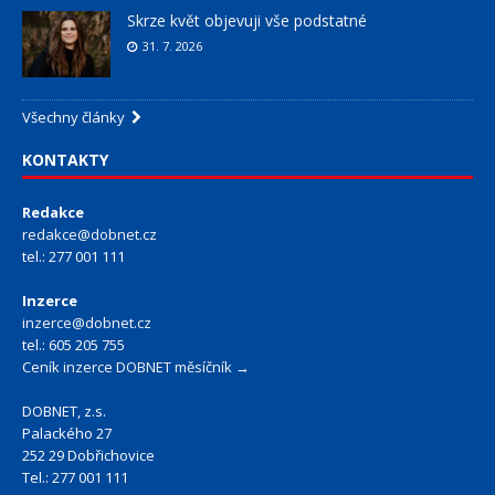
Skrze květ objevuji vše podstatné
31. 7. 2026
Všechny články
KONTAKTY
Redakce
redakce@dobnet.cz
tel.: 277 001 111
Inzerce
inzerce@dobnet.cz
tel.: 605 205 755
Ceník inzerce DOBNET měsíčník →
DOBNET, z.s.
Palackého 27
252 29 Dobřichovice
Tel.: 277 001 111