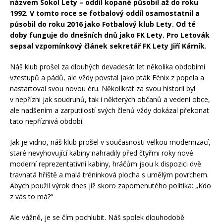
názvem Sokol Lety
– oddíl kopané působil až do roku
1992. V tomto roce se fotbalový oddíl osamostatnil a
působil do roku 2016 jako Fotbalový klub Lety. Od té
doby funguje do dnešních dnů jako FK Lety. Pro Letovák
sepsal vzpomínkový článek sekretář FK Lety Jiří Kárník.
Náš klub prošel za dlouhých devadesát let několika obdobími
vzestupů a pádů, ale vždy povstal jako pták Fénix z popela a
nastartoval svou novou éru. Několikrát za svou historii byl
v nepřízni jak soudruhů, tak i některých občanů a vedení obce,
ale nadšením a zarputilostí svých členů vždy dokázal překonat
tato nepříznivá období.
Jak je vidno, náš klub prošel v současnosti velkou modernizací,
staré nevyhovující kabiny nahradily před čtyřmi roky nové
moderní reprezentativní kabiny, hráčům jsou k dispozici dvě
travnatá hřiště a malá tréninková plocha s umělým povrchem.
Abych použil výrok dnes již skoro zapomenutého politika: „Kdo
z vás to má?“
Ale vážně, je se čím pochlubit. Náš spolek dlouhodobě