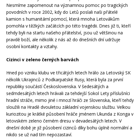
Nesmíme zapomenout na významnou pomoc po tragických
povodních v roce 2002, kdy do Letů poslali naši přátelé
kamion s humanitární pomocí, která mnoha Letovákům
pomohla v těžkých začátcích po této tragédii. Dnes již ti, kteří
tehdy byli na startu našeho přátelství, jsou už většinou na
pravdě boží, ale několik z nás až do dnešních dní udržuje
osobní kontakty a vztahy.
Cizinci v zeleno černých barvách
Hned po vzniku klubu ve třicátých letech hrálo za Letovský SK
několik Ukrajinců z Podkarpatské Rusy, která byla za první
republiky součástí Československa. V šedesátých a
sedmdesátých letech hrávali za tehdejší Sokol Lety příslušníci
hradní stráže, mimo jiné i mnozí hráči ze Slovenska, kteří tehdy
sloužili na Hradě dvouletou základní vojenskou službu. Velkou
kuriozitou je krátké působení hráče jménem Ukunda z Konga v
letovském zeleno černém dresu v devadesátých letech. V
dnešní době je již působení cizinců díky bohu úplně normální a
nikdo se už nad tím nepozastaví.