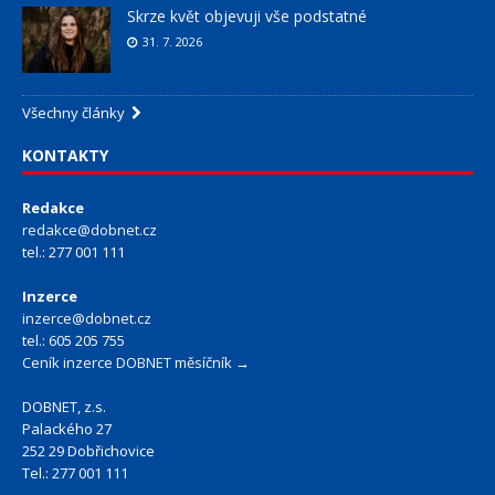
Skrze květ objevuji vše podstatné
31. 7. 2026
Všechny články
KONTAKTY
Redakce
redakce@dobnet.cz
tel.: 277 001 111
Inzerce
inzerce@dobnet.cz
tel.: 605 205 755
Ceník inzerce DOBNET měsíčník →
DOBNET, z.s.
Palackého 27
252 29 Dobřichovice
Tel.: 277 001 111