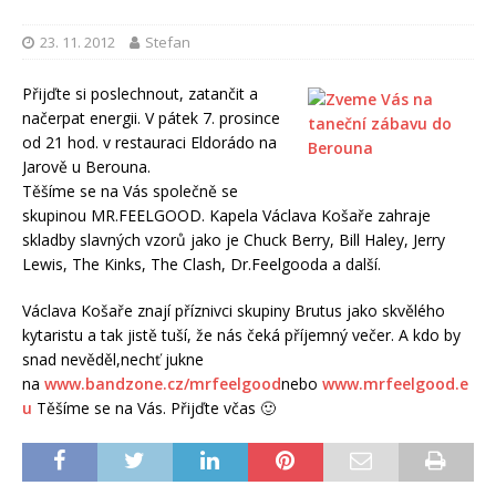
23. 11. 2012
Stefan
Přijďte si poslechnout, zatančit a
načerpat energii. V pátek 7. prosince
od 21 hod. v restauraci Eldorádo na
Jarově u Berouna.
Těšíme se na Vás společně se
skupinou MR.FEELGOOD. Kapela Václava Košaře zahraje
skladby slavných vzorů jako je Chuck Berry, Bill Haley, Jerry
Lewis, The Kinks, The Clash, Dr.Feelgooda a další.
Václava Košaře znají příznivci skupiny Brutus jako skvělého
kytaristu a tak jistě tuší, že nás čeká příjemný večer. A kdo by
snad nevěděl,nechť jukne
na
www.bandzone.cz/mrfeelgood
nebo
www.mrfeelgood.e
u
Těšíme se na Vás. Přijďte včas 🙂