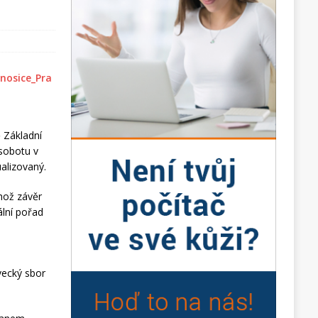
ě Základní
 sobotu v
alizovaný.
ehož závěr
ální pořad
vecký sbor