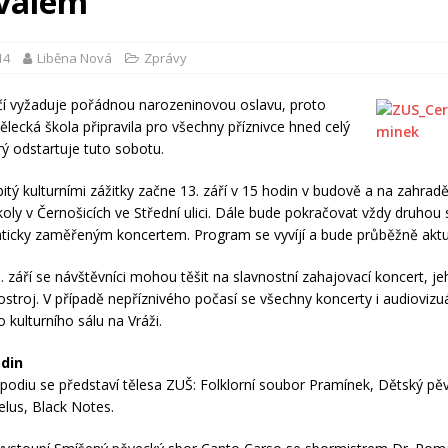
ivalem
14
Liběna Nová
Zprávy
čí vyžaduje pořádnou narozeninovou oslavu, proto
ělecká škola připravila pro všechny příznivce hned celý
erý odstartuje tuto sobotu.
itý kulturními zážitky začne 13. září v 15 hodin v budově a na zahrad
oly v Černošicích ve Střední ulici. Dále bude pokračovat vždy druhou
ticky zaměřeným koncertem. Program se vyvíjí a bude průběžně aktu
. září se návštěvníci mohou těšit na slavnostní zahajovací koncert, j
ostroj. V případě nepříznivého počasí se všechny koncerty i audiovizu
 kulturního sálu na Vráži.
odin
podiu se představí tělesa ZUŠ: Folklorní soubor Pramínek, Dětský pě
lus, Black Notes.