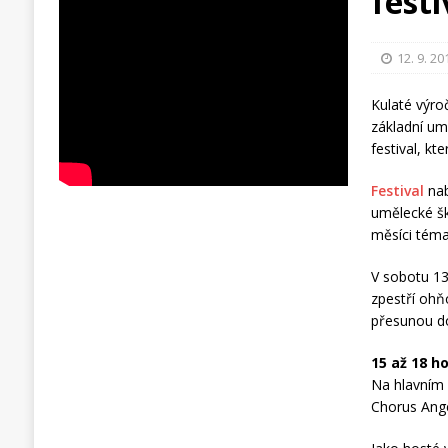
fest
12. 9. 20
Kulaté výro
základní um
festival, kt
Festival
nab
umělecké šk
měsíci téma
V sobotu 13
zpestří ohň
přesunou do
15 až 18 h
Na hlavním 
Chorus Ange