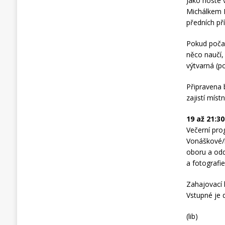
Jako hosté
Michálkem P
předních př
Pokud počas
něco naučí, 
výtvarná (p
Připravena 
zajistí místn
19 až 21:3
Večerní pro
Vonáškové/h
oboru a od
a fotografie
Zahajovací k
Vstupné je 
(lib)