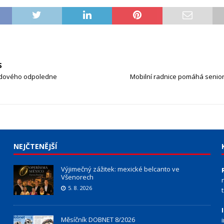
S
dového odpoledne
Mobilní radnice pomáhá senior
NEJČTENĚJŠÍ
Výjimečný zážitek: mexické belcanto ve
Všenorech
5. 8. 2026
Měsíčník DOBNET 8/2026