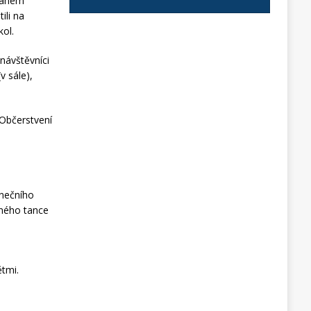
manem
ili na
kol.
návštěvníci
v sále),
 Občerstvení
anečního
ného tance
ětmi.