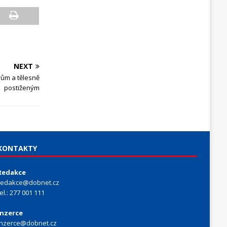
NEXT
ům a tělesně
postiženým
KONTAKTY
Redakce
redakce@dobnet.cz
tel.: 277 001 111
Inzerce
inzerce@dobnet.cz