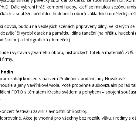
 vystoupí Smíšený pěvecký sbor Canto Carso se sbormistrem Dr. Ro
h.D. Dále vybraní hráči komorní hudby, kteří se minulou sezónu umíst
íčkách v soutěžní přehlídce hudebních oborů základních uměleckých š
í dovolí, budou na vedlejších scénách připraveny dílny, ve kterých se 
dozvědí či vyrobí dárek na památku: dílna taneční (na hřišti), hudební (
od školou) a fotografická (domeček).
bude i výstava výtvarného oboru, historických fotek a materiálů ZUŠ.
í firmy.
0 hodin
gram zahájí koncert s názvem Prolínání v podání Jany Novákové-
ousle a Jany Vavřínkové/viola. Poté proběhne audiovizuální pořad t
dělení FOTO s tématem Kresba světlem a pohybem – spojení součas
.
oncert festivalu završí slavnostní ohňostroj.
dobrovolné. Akce je vhodná pro všechny bez rozdílu věku, i rodiny s d