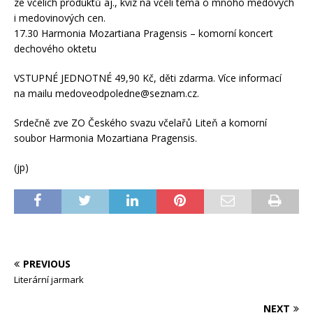
ze včelích produktů aj., kviz na včelí téma o mnoho medových
i medovinových cen.
17.30 Harmonia Mozartiana Pragensis – komorní koncert
dechového oktetu
VSTUPNÉ JEDNOTNÉ 49,90 Kč, děti zdarma. Více informací
na mailu medoveodpoledne@seznam.cz.
Srdečně zve ZO Českého svazu včelařů Liteň a komorní
soubor Harmonia Mozartiana Pragensis.
(jp)
PREVIOUS
Literární jarmark
NEXT