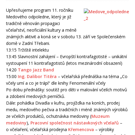
Upřesňujeme program 11. ročníku
Medového odpoledne, který je již
tradičně věnován propagaci
včelařství, neoficiální kultury a méně
známých aktivit a koná se v sobotu 13. září ve Společenském
domě v Zadní Třebani.
13:15 Tržiště intelektu
13:45 Slavnostní zahájení – Evropští kontrafagotisté – unikátní
vystoupení 11 kontrafagotistů (letos mezinárodní obsazení)
14:20
Tango Jazz Band
15:00
Ing. Dalibor Titěra
– včelařská přednáška na téma „Co
včely umí a co je trápí“ dle knihy Fenomenální včely
Po dobu přednášky: soutěž pro děti v malování včelích motivů
a zdobení medových perníčků.
Dále: pohádka Divadla v kufru, projížďka na koních, prodej
medu, medového pečiva a tradičních i méně známých výrobků
ze včelích produktů, ochutnávka medoviny (
Muzeum
medoviny
),
Pracovní společnost nástavkových včelařů
–
o včelaření, včelařská prodejna
Křemencova
– výrobky