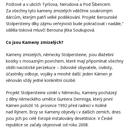
Poštové a v ulicích Tyršova, Nerudova a Pod Šibencem.
Za všechny tyto kameny zmizelých vděčíme soukromým
dárcům, kterým patří velké poděkování. Projekt Berounské
Stolpersteiny díky zájmu veřejnosti bude pokračovat i nadále,“
sdělila tisková mluvčí Berouna Jitka Soukupová.
Co jsou Kameny zmizelých?
Kameny zmizelých, německy Stolpersteine, jsou dlažební
kostky s mosazným povrchem, které mají připomínat všechny
oběti nacistické perzekuce – židovské obyvatele, civilisty,
účastníky odboje, vojáky a mnohé další. Jeden Kámen je
věnován vždy jedné konkrétní osobě.
Projekt Stolpersteine vznikl v Německu, Kameny pocházejí
z dílny německého umělce Guntera Demniga, který první
Kámen položil 16. prosince 1992 před radnicí v Kolíně
nad Rýnem. Brzy se Kameny objevily i v dalších zemích, dnes
jsou jich po celé Evropě instalovány desetitisíce. V České
republice se začaly objevovat od roku 2008.