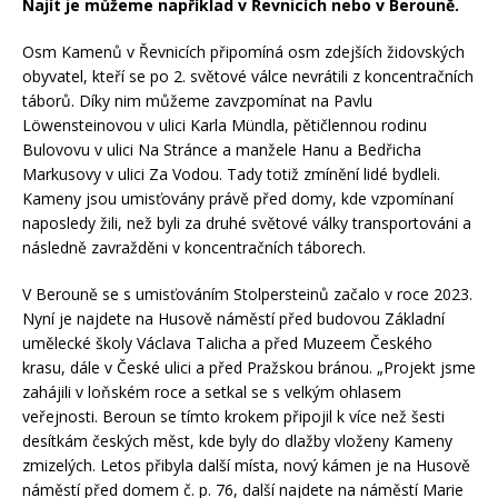
Najít je můžeme například v Řevnicích nebo v Berouně.
Osm Kamenů v Řevnicích připomíná osm zdejších židovských
obyvatel, kteří se po 2. světové válce nevrátili z koncentračních
táborů. Díky nim můžeme zavzpomínat na Pavlu
Löwensteinovou v ulici Karla Mündla, pětičlennou rodinu
Bulovovu v ulici Na Stránce a manžele Hanu a Bedřicha
Markusovy v ulici Za Vodou. Tady totiž zmínění lidé bydleli.
Kameny jsou umisťovány právě před domy, kde vzpomínaní
naposledy žili, než byli za druhé světové války transportováni a
následně zavražděni v koncentračních táborech.
V Berouně se s umisťováním Stolpersteinů začalo v roce 2023.
Nyní je najdete na Husově náměstí před budovou Základní
umělecké školy Václava Talicha a před Muzeem Českého
krasu, dále v České ulici a před Pražskou bránou. „Projekt jsme
zahájili v loňském roce a setkal se s velkým ohlasem
veřejnosti. Beroun se tímto krokem připojil k více než šesti
desítkám českých měst, kde byly do dlažby vloženy Kameny
zmizelých. Letos přibyla další místa, nový kámen je na Husově
náměstí před domem č. p. 76, další najdete na náměstí Marie