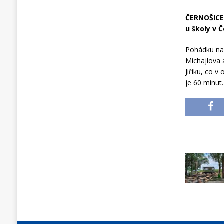
ČERNOŠICE 
u školy v 
Pohádku nap
Michajlova 
Jiříku, co 
je 60 minut.