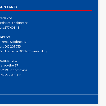
KONTAKTY
Redakce
redakce@dobnet.cz
tel.: 277 001 111
Inzerce
inzerce@dobnet.cz
tel.: 605 205 755
Ceník inzerce DOBNET měsíčník →
DOBNET, z.s.
Palackého 27
252 29 Dobřichovice
Tel.: 277 001 111