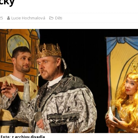
ičky
25
Lucie Hochmalová
Děti
Foto: z archivu divadla