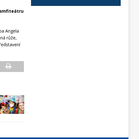
 amfiteátru
ba Angela
aná růže,
představení