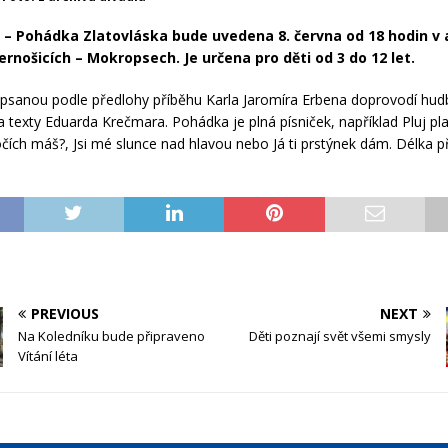
– Pohádka Zlatovláska bude uvedena 8. června od 18 hodin v
Černošicích – Mokropsech. Je určena pro děti od 3 do 12 let.
sanou podle předlohy příběhu Karla Jaromíra Erbena doprovodí hud
a texty Eduarda Krečmara. Pohádka je plná písniček, například Pluj pl
v očích máš?, Jsi mé slunce nad hlavou nebo Já ti prstýnek dám. Délka 
PREVIOUS
NEXT
Na Koledníku bude připraveno
Děti poznají svět všemi smysly
Vítání léta