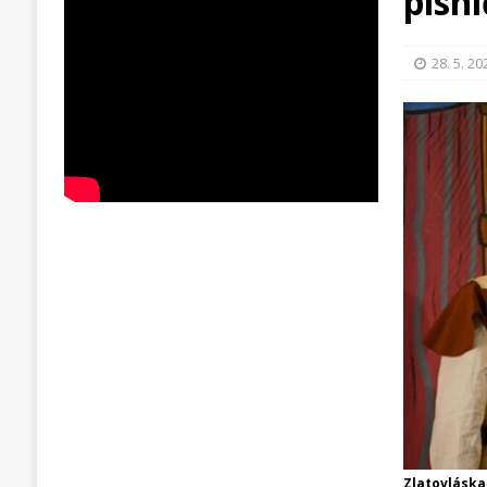
písn
28. 5. 20
Zlatovláska 