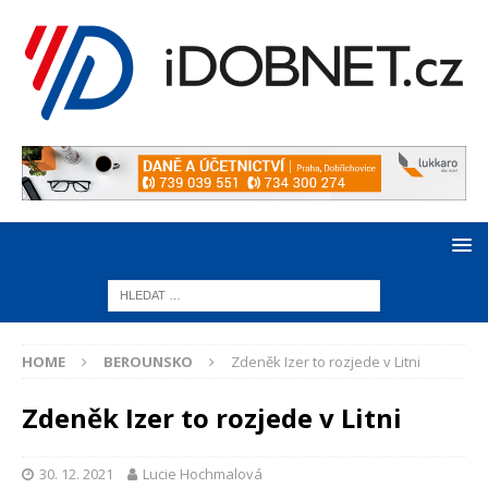
HOME
BEROUNSKO
Zdeněk Izer to rozjede v Litni
Zdeněk Izer to rozjede v Litni
30. 12. 2021
Lucie Hochmalová