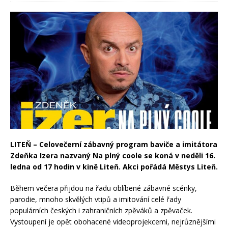
LITEŇ – Celovečerní zábavný program baviče a imitátora
Zdeňka Izera nazvaný Na plný coole se koná v neděli 16.
ledna od 17 hodin v kině Liteň. Akci pořádá Městys Liteň.
Během večera přijdou na řadu oblíbené zábavné scénky,
parodie, mnoho skvělých vtipů a imitování celé řady
populárních českých i zahraničních zpěváků a zpěvaček.
Vystoupení je opět obohacené videoprojekcemi, nejrůznějšími