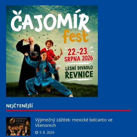
NEJČTENĚJŠÍ
Výjimečný zážitek: mexické belcanto ve
Všenorech
5. 8. 2026