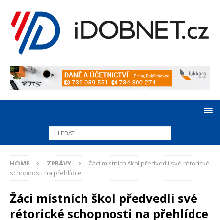
HOME
ZPRÁVY
Žáci místních škol předvedli své rétorické
schopnosti na přehlídce
Žáci místních škol předvedli své
rétorické schopnosti na přehlídce