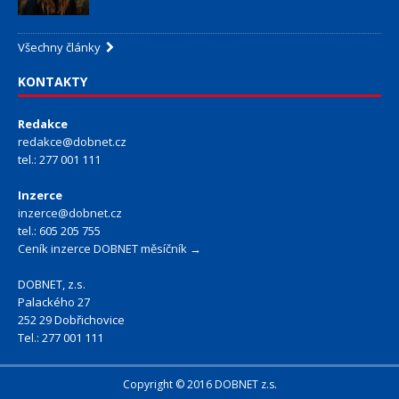
Všechny články
KONTAKTY
Redakce
redakce@dobnet.cz
tel.: 277 001 111
Inzerce
inzerce@dobnet.cz
tel.: 605 205 755
Ceník inzerce DOBNET měsíčník →
DOBNET, z.s.
Palackého 27
252 29 Dobřichovice
Tel.: 277 001 111
Copyright © 2016 DOBNET z.s.