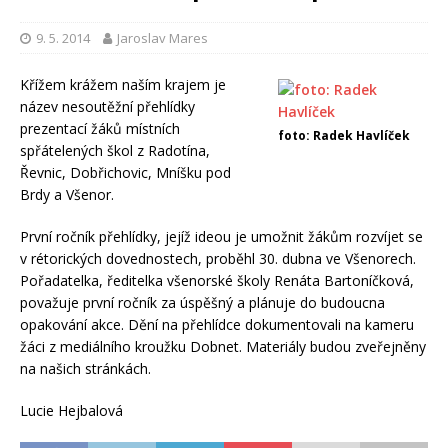
9. 5. 2014
Jaroslav Mares
Křížem krážem naším krajem je
název nesoutěžní přehlídky
prezentací žáků místních
foto: Radek Havlíček
spřátelených škol z Radotína,
Řevnic, Dobřichovic, Mníšku pod
Brdy a Všenor.
První ročník přehlídky, jejíž ideou je umožnit žákům rozvíjet se
v rétorických dovednostech, proběhl 30. dubna ve Všenorech.
Pořadatelka, ředitelka všenorské školy Renáta Bartoníčková,
považuje první ročník za úspěšný a plánuje do budoucna
opakování akce. Dění na přehlídce dokumentovali na kameru
žáci z mediálního kroužku Dobnet. Materiály budou zveřejněny
na našich stránkách.
Lucie Hejbalová