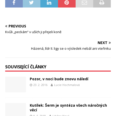
PREVIOUS
Kvůli „peckám“ v uších ji přejeli koně
NEXT
Házená, lídr II. ligy se o výsledek nebál ani vteřinku
SOUVISEJÍCÍ ČLÁNKY
Pozor, v noci bude znovu náledí
23. 2. 2016
Lucie Hochmalová
Kutílek: Šerm je syntéza všech náročných
věcí
9. 5. 2018
Liběna Nová