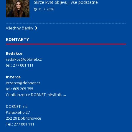
Skrze květ objevuji vše podstatné
31. 7. 2026
Všechny články
KONTAKTY
Redakce
redakce@dobnet.cz
tel.: 277 001 111
Inzerce
inzerce@dobnet.cz
tel.: 605 205 755
Ceník inzerce DOBNET měsíčník →
DOBNET, z.s.
Palackého 27
252 29 Dobřichovice
Tel.: 277 001 111