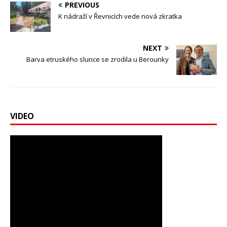
PREVIOUS
K nádraží v Řevnicích vede nová zkratka
NEXT
Barva etruského slunce se zrodila u Berounky
VIDEO