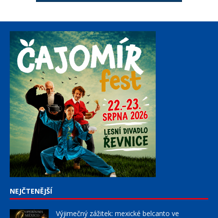
NEJČTENĚJŠÍ
Výjimečný zážitek: mexické belcanto ve