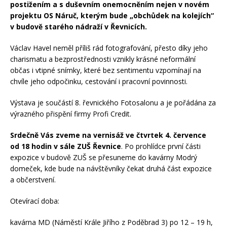
postižením a s duševním onemocněním nejen v novém
projektu OS Náruč, kterým bude
„obchůdek na kolejích“
v budově starého nádraží v Řevnicích.
Václav Havel neměl příliš rád fotografování, přesto díky jeho
charismatu a bezprostřednosti vznikly krásné neformální
občas i vtipné snímky, které bez sentimentu vzpomínají na
chvíle jeho odpočinku, cestování i pracovní povinnosti.
Výstava je součástí 8. řevnického Fotosalonu a je pořádána za
výrazného přispění firmy Profi Credit.
Srdečně Vás zveme na vernisáž ve čtvrtek 4. července
od 18 hodin
v sále ZUŠ Řevnice
. Po prohlídce první části
expozice v budově ZUŠ se přesuneme do kavárny Modrý
domeček, kde bude na návštěvníky čekat druhá část expozice
a občerstvení.
Otevírací doba:
kavárna MD (Náměstí Krále Jiřího z Poděbrad 3) po 12 – 19 h,