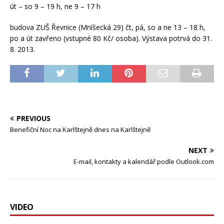
út – so 9 – 19 h, ne 9 – 17 h
budova ZUŠ Řevnice (Mníšecká 29) čt, pá, so a ne 13 – 18 h,
po a út zavřeno (vstupné 80 Kč/ osoba). Výstava potrvá do 31.
8. 2013.
PREVIOUS
Benefiční Noc na Karlštejně dnes na Karlštejně
NEXT
E-mail, kontakty a kalendář podle Outlook.com
VIDEO