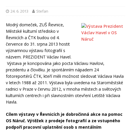
24. 6. 2013
Stefan
Modrý domeček, ZUŠ Řevnice,
Městské kulturní středisko v
Řevnicích a ČTK budou od 4.
července do 31. srpna 2013 hostit
významnou výstavu fotografií s
názvem. PREZIDENT Václav Havel.
Výstava je koncipována jako pocta Václavu Havlovi,
prezidentu a člověku. Je spontánním nápadem 24
fotoreportérů ČTK, kteří měli možnost sledovat Václava Havla
v letech 1988 až 2011. Výstava byla uvedena na Staroměstské
radnici v Praze v červnu 2012, v mnoha městech a světových
kulturních centrech i při slavnostním otevření Letiště Václava
Havla.
Cílem výstavy v Řevnicích je dobročinná akce na pomoc
OS Náruč.
Výtěžek z prodeje fotografií a ze vstupného
podpoří pracovní uplatnění osob
s mentálním