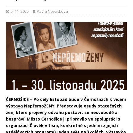
5. 11. 2025
Pavla Nováčková
ČERNOŠICE – Po celý listopad bude v Černošicích k vidění
výstava NepřemoŽENY. Představuje osudy statečných
žen, které projevily odvahu postavit se nesvobodě a
bezpráví. Město Černošice ji připravilo ve spolupráci s
organizací Člověk v tísni, konkrétně s jedním z jejích
vzdělávacích programů Jeden svět na školách. Výstavka