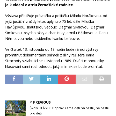
je k vidění v atriu černošické radnice.
Výstava přibližuje právničku a političku Miladu Horákovou, od
jejíž justiční vraždy letos uplynulo 75 let, dále Milušku
Havlůjovou, skautskou vedoucí Dagmar Skálovou, Dagmar
Šimkovou, psycholožky a chartistky Jarmilu Bělíkovou a Danu
Němcovou nebo disidentku Ivanku Lefeuvre.
Ve čtvrtek 13. listopadu od 18 hodin bude rámci výstavy
promítnut dokumentární snímek z dílny režiséra Karla
Strachoty vztahující se k listopadu 1989. Diváci mohou díky
hlasování sami rozhodnout, jaký snímek se bude promítat.
PREVIOUS
Školy HLÁSEK: Připravujeme děti na cestu, ne cestu
pro děti