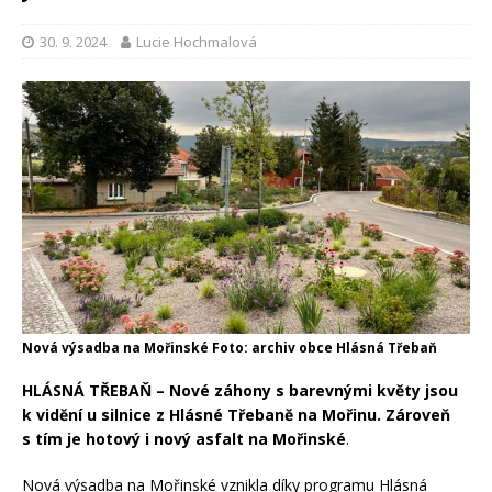
30. 9. 2024
Lucie Hochmalová
Nová výsadba na Mořinské Foto: archiv obce Hlásná Třebaň
HLÁSNÁ TŘEBAŇ – Nové záhony s barevnými květy jsou
k vidění u silnice z Hlásné Třebaně na Mořinu. Zároveň
s tím je hotový i nový asfalt na Mořinské
.
Nová výsadba na Mořinské vznikla díky programu Hlásná