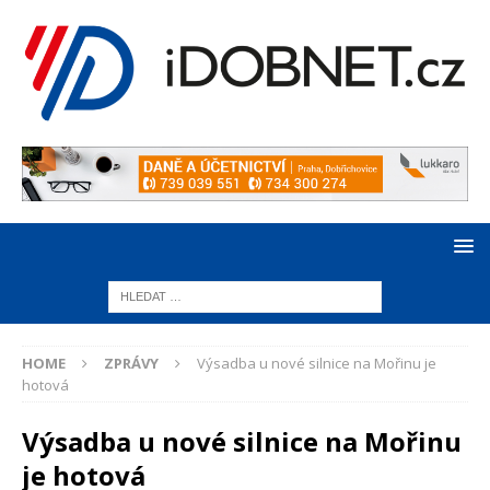
HOME
ZPRÁVY
Výsadba u nové silnice na Mořinu je
hotová
Výsadba u nové silnice na Mořinu
je hotová