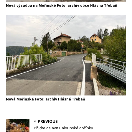
Nová výsadba na Mořinské Foto: archiv obce Hlásná Třebaň
Nová Mořinská Foto: archiv Hlásná Třebaň
PREVIOUS
Přijďte oslavit Halounské dožínky